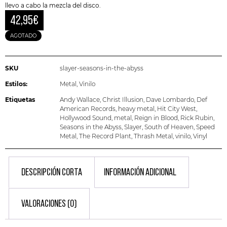
llevo a cabo la mezcla del disco.
42,95
€
AGOTADO
SKU
slayer-seasons-in-the-abyss
Estilos:
Metal
,
Vinilo
Etiquetas
Andy Wallace
,
Christ Illusion
,
Dave Lombardo
,
Def
American Records
,
heavy metal
,
Hit City West
,
Hollywood Sound
,
metal
,
Reign in Blood
,
Rick Rubin
,
Seasons in the Abyss
,
Slayer
,
South of Heaven
,
Speed
Metal
,
The Record Plant
,
Thrash Metal
,
vinilo
,
Vinyl
DESCRIPCIÓN CORTA
INFORMACIÓN ADICIONAL
VALORACIONES (0)