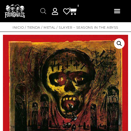
0
INICIO
/
TIENDA
/
METAL
/ SLAYER – SEASONS IN THE ABYSS