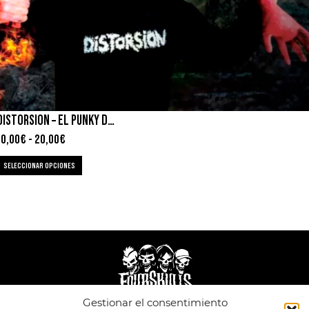
DISTORSION – EL PUNKY DEL HACHA
10,00
€
-
20,00
€
SELECCIONAR OPCIONES
Gestionar el consentimiento