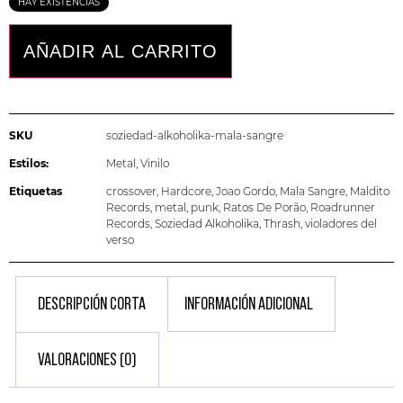
HAY EXISTENCIAS
AÑADIR AL CARRITO
SKU
soziedad-alkoholika-mala-sangre
Estilos:
Metal
,
Vinilo
Etiquetas
crossover
,
Hardcore
,
Joao Gordo
,
Mala Sangre
,
Maldito
Records
,
metal
,
punk
,
Ratos De Porão
,
Roadrunner
Records
,
Soziedad Alkoholika
,
Thrash
,
violadores del
verso
DESCRIPCIÓN CORTA
INFORMACIÓN ADICIONAL
VALORACIONES (0)