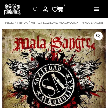
0
INICIO
/
TIENDA
/
METAL
/ SOZIEDAD ALKOHOLIKA – MALA SANGRE