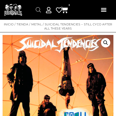
0
INICIO
/
TIENDA
/
METAL
/ SUICIDAL TENDENCIES – STILL CYCO AFTER
ALL THESE YEARS