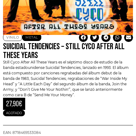
VINILO
METAL
SUICIDAL TENDENCIES – STILL CYCO AFTER ALL
THESE YEARS
Still Cyco After All These Years
es el séptimo disco de estudio de la
banda estadounidense Suicidal Tendencies, lanzado en 1993. El álbum
está compuesto por canciones regrabadas del álbum debut de la
banda de 1983,
Suicidal Tendencies
; regrabaciones de “War Inside My
Head” y “A Little Each Day” del segundo álbum de la banda, Join the
Army; y “Don’t Give Me Your Nothin'”, que se lanzó anteriormente
como cara B de “Send Me Your Money”.
27,90
€
AGOTADO
EAN:
8718469533084