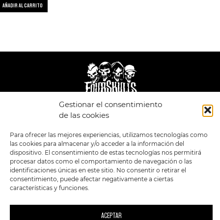
AÑADIR AL CARRITO
Gestionar el consentimiento
de las cookies
LEGAL
ENLACES
POLÍTICA DE
TIENDA
ESTILOS
Para ofrecer las mejores experiencias, utilizamos tecnologías como
PRIVACIDAD
FORMATOS
PREVENTAS
las cookies para almacenar y/o acceder a la información del
TÉRMINOS Y
OFERTAS
dispositivo. El consentimiento de estas tecnologías nos permitirá
CONDICIONES
procesar datos como el comportamiento de navegación o las
MERCHANDISING
GENERALES DE LA
VENTA
identificaciones únicas en este sitio. No consentir o retirar el
FOUR SKULLS
POLÍTICA DE COOKIES
consentimiento, puede afectar negativamente a ciertas
características y funciones.
SIGUENOS EN:
METODOS DE PAGO:
ACEPTAR