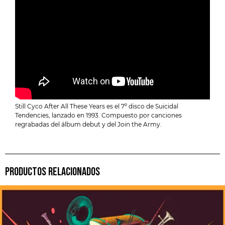
Still Cyco After All These Years es el 7º disco de Suicidal
Tendencies, lanzado en 1993. Compuesto por canciones
regrabadas del álbum debut y del Join the Army.
PRODUCTOS RELACIONADOS