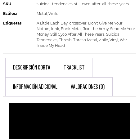
SKU
suicidal-tendencies-still-cyco-after-all-these-years
Estilos:
Metal
,
Vinilo
Etiquetas
A Little Each Day
,
crossover
,
Don't Give Me Your
Nothin
,
funk
,
Funk Metal
,
Join the Army
,
Send Me Your
Money
,
Still Cyco After All These Years
,
Suicidal
Tendencies
,
Thrash
,
Thrash Metal
,
vinilo
,
Vinyl
,
War
Inside My Head
DESCRIPCIÓN CORTA
TRACKLIST
INFORMACIÓN ADICIONAL
VALORACIONES (0)