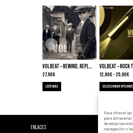
VOLBEAT – REWIND, REPLAY, REBOUND
27,90
€
12,90
€
-
25,90
€
LEER MÁS
SELECCIONAR OPCIONE
Para ofrecer las
para almacenar y
de estas tecnol
ENLACES
SIGUENOS EN:
navegación o las 