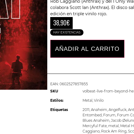
Rob Caggiano (Anthrax) y del I Only Wa
colabora Scott Ian (Anthrax). El disco s
edición en triple vinilo rojo.
38,90
€
HAY EXISTENCIAS
AÑADIR AL CARRITO
EAN:
0602527857855
SKU
volbeat-live-from-beyond-he
Estilos:
Metal
,
Vinilo
Etiquetas
2011
,
Anaheim
,
Angelfuck
,
Ant
Entombed
,
Forum
,
Forum C
Blues Anaheim
,
Jacob Øelun
Mercyful Fate
,
metal
,
Metal 
Caggiano
,
Rock Am Ring
,
Sco