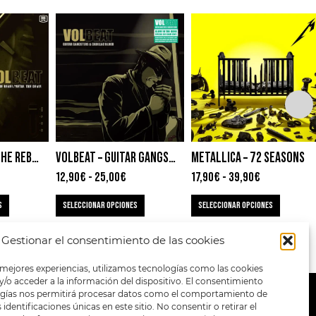
VOLBEAT – ROCK THE REBEL / METAL THE DEVIL
VOLBEAT – GUITAR GANGSTERS & CADILLAC BLOOD
METALLICA – 72 SEASONS
12,90
€
-
25,00
€
17,90
€
-
39,90
€
S
SELECCIONAR OPCIONES
SELECCIONAR OPCIONES
Gestionar el consentimiento de las cookies
 mejores experiencias, utilizamos tecnologías como las cookies
/o acceder a la información del dispositivo. El consentimiento
ogías nos permitirá procesar datos como el comportamiento de
METODOS DE PAGO:
identificaciones únicas en este sitio. No consentir o retirar el