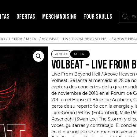
NTAS
OFERTAS
MERCHANDISING
FOUR SKULLS
CIO
/
TIENDA
/
METAL
/ VOLBEAT – LIVE FROM BEYOND HELL / ABOVE HEA
VINILO
METAL
VOLBEAT – LIVE FROM 
Live From Beyond Hell / Above Heaven e
Volbeat
. Se lanza al mercado el 25 de n
captura dos conciertos de la gira mundi
de noviembre de 2010 en el Forum de Co
2011 en el House of Blues de Anaheim, C
parte de su repertorio con la energía y 
Lars-Göran Petrov (Entombed),
Mille Pe
Rosendahl (Swan Lee, The Storm) y el c
voces, guitarras y contrabajo. El conc
en el que incluso se animan con version