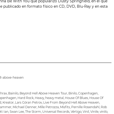
nna Be With You que popularizo Dusty Springfield, en el que
ale publicado en formato físico en CD, DVD, Blu-Ray y en esta
ll-above-heaven
hrax
,
Bainilo
,
Beyond Hell Above Heaven Tour
,
Binilo
,
Copenhagen
,
openhagen
,
Hard Rock
,
Heavy
,
heavy metal
,
House Of Blues
,
House Of
d
,
Kreator
,
Lars Göran Petrov
,
Live From Beyond Hell Above Heaven
,
Hammer
,
Michael Denner
,
Mille Petrozza
,
Misfits
,
Pernille Rosendahl
,
Rob
tt Ian
,
Swan Lee
,
The Storm
,
Universal Records
,
Vértigo
,
Vinil
,
Vinile
,
vinilo
,