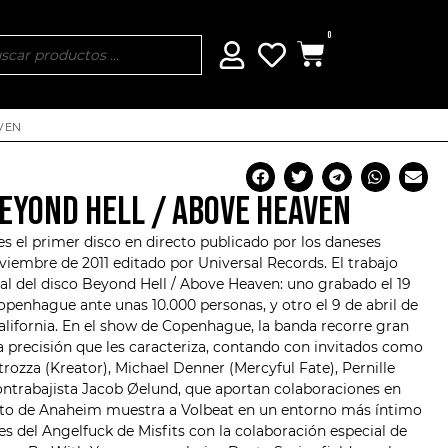
0
VEN
BEYOND HELL / ABOVE HEAVEN
s el primer disco en directo publicado por los daneses
oviembre de 2011 editado por Universal Records. El trabajo
al del disco Beyond Hell / Above Heaven: uno grabado el 19
penhague ante unas 10.000 personas, y otro el 9 de abril de
alifornia. En el show de Copenhague, la banda recorre gran
la precisión que les caracteriza, contando con invitados como
trozza
(Kreator), Michael Denner (Mercyful Fate), Pernille
ontrabajista Jacob Øelund, que aportan colaboraciones en
ierto de Anaheim muestra a Volbeat en un entorno más íntimo
es del Angelfuck de Misfits con la colaboración especial de