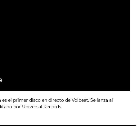
s el primer disco en directo de Volbeat. Se lanza al
itado por Universal Records.