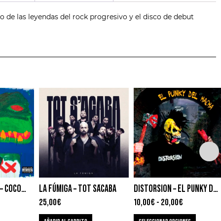
 de las leyendas del rock progresivo y el disco de debut
ACTION BRONSON – COCODRILLO TURBO
LA FÚMIGA – TOT S´ACABA
DISTORSION – EL PUNKY DEL HACHA
25,00
€
10,00
€
-
20,00
€