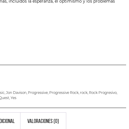
emas, incluidos la esperanza, el optimismo y los problemas
sic
,
Jon Davison
,
Progressive
,
Progressive Rock
,
rock
,
Rock Progresivo
,
Quest
,
Yes
DICIONAL
VALORACIONES (0)