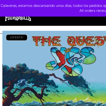
Calaveras, estamos descansando unos días, todos los pedidos que
All orders recei
TIENDA
ESTILOS
FORMATOS
PREVE
¡OFERTA!