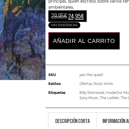
principal, quien escribió sobre varios t
ambientales.
29,95
€
24,95
€
HAY EXISTENCIAS
AÑADIR AL CARRITO
SKU
yes-the-quest
Estilos:
Ofertas
,
Rock
,
Vinilo
Etiquetas
Billy Sherwood
,
InsideOut Mu
Sony Music
,
The Ladder
,
The 
DESCRIPCIÓN CORTA
INFORMACIÓN A