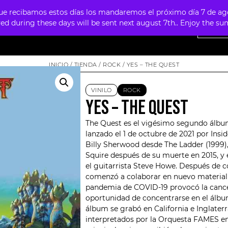
 recibamos estos días los mandaremos el próximo día 7 de agosto
ved during these days will be sent next august 7th.. Enjoy the 
NTAS
OFERTAS
MERCHANDISING
FOUR SKULLS
INICIO
/
TIENDA
/
ROCK
/ YES – THE QUEST
VINILO
ROCK
YES – THE QUEST
The Quest es el vigésimo segundo álbum
lanzado el 1 de octubre de 2021 por Ins
Billy Sherwood desde The Ladder (1999)
Squire después de su muerte en 2015, y
el guitarrista Steve Howe. Después de c
comenzó a colaborar en nuevo material 
pandemia de COVID-19 provocó la cancela
oportunidad de concentrarse en el álbum 
álbum se grabó en California e Inglaterr
interpretados por la Orquesta FAMES en M