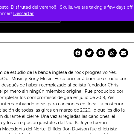
. Disfrutad del verano!! | Skulls, we are taking a few days off.
0
summer!
Descartar
 de estudio de la banda inglesa de rock progresivo Yes,
ideOut Music y Sony Music. Es su primer álbum de estudio con
, después de haber reemplazado al bajista fundador Chris
 el primero sin ningún miembro original. Fue producido por
ompletar los compromisos de gira en julio de 2019, Yes
intercambiando ideas para canciones en línea. La posterior
ción de todas las giras en marzo de 2020, lo que les dio la
durante el cierre. Una vez arregladas las canciones, el
a y los arreglos orquestales de Paul K. Joyce fueron
acedonia del Norte. El líder Jon Davison fue el letrista