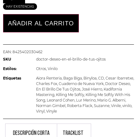
HAY EXISTENCIAS
AÑADIR AL CARRITO
EAN:
8425402030462
SKU
doctor-deseo-en-el-brillo-de-tus-ojitos
Estilos:
Otros
,
Vinilo
Etiquetas
Aiora Renteria
,
Baga Biga
,
Binyloa
,
CD
,
Cesar Ibarretxe
,
Charles Fox
,
Cuaderno de Nueva York
,
Doctor Deseo
,
En El Brillo De Tus Ojitos
,
José Hierro
,
Kadifornia
Mastering
,
Killing Me Softly
,
Killing Me Softly With His
Song
,
Leonard Cohen
,
Lur Merino
,
Mario G. Alberni
,
Norman Gimbel
,
Roberta Flack
,
Suzanne
,
Vinile
,
vinilo
,
Vinyl
,
Vinyle
DESCRIPCIÓN CORTA
TRACKLIST