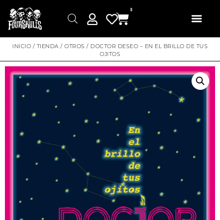
0
INICIO
/
TIENDA
/
OTROS
/ DOCTOR DESEO – EN EL BRILLO DE TUS
OJITOS