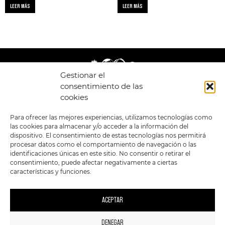
LEER MÁS
LEER MÁS
Gestionar el
consentimiento de las
cookies
LEGAL
ENLACES
Para ofrecer las mejores experiencias, utilizamos tecnologías como
las cookies para almacenar y/o acceder a la información del
POLÍTICA DE
TIENDA
ESTILOS
dispositivo. El consentimiento de estas tecnologías nos permitirá
PRIVACIDAD
FORMATOS
PREVENTAS
procesar datos como el comportamiento de navegación o las
TÉRMINOS Y
OFERTAS
identificaciones únicas en este sitio. No consentir o retirar el
CONDICIONES
MERCHANDISING
GENERALES DE LA
consentimiento, puede afectar negativamente a ciertas
VENTA
FOUR SKULLS
características y funciones.
POLÍTICA DE COOKIES
SIGUENOS EN:
METODOS DE PAGO:
ACEPTAR
DENEGAR