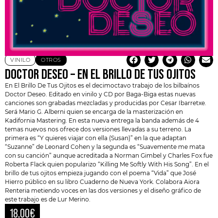
VINILO
OTROS
DOCTOR DESEO – EN EL BRILLO DE TUS OJITOS
En El Brillo De Tus Ojitos es el decimoctavo trabajo de los bilbaínos
Doctor Deseo
. Editado en vinilo y CD por Baga-Biga estas nuevas
canciones son grabadas mezcladas y producidas por Cesar Ibarretxe.
Será Mario G. Alberni quien se encarga de la masterización en
Kadifornia Mastering. En esta nueva entrega la banda además de 4
temas nuevos nos ofrece dos versiones llevadas a su terreno. La
primera es “Y quieres viajar con ella (Susan)” en la que adaptan
“Suzanne” de Leonard Cohen y la segunda es “Suavemente me mata
con su canción” aunque acreditada a Norman Gimbel y Charles Fox fue
Roberta Flack
quien popularizo “Killing Me Softly With His Song”. En el
brillo de tus ojitos empieza jugando con el poema “Vida” que José
Hierro público en su libro Cuaderno de Nueva York. Colabora Aiora
Renteria metiendo voces en las dos versiones y el diseño gráfico de
este trabajo es de Lur Merino.
18,00
€