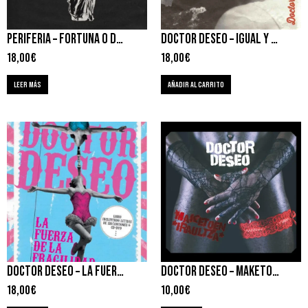
PERIFERIA – FORTUNA O DISCORDIA
DOCTOR DESEO – IGUAL Y DIFERENTE. UNA MIRADA DISTINTA
18,00
€
18,00
€
LEER MÁS
AÑADIR AL CARRITO
DOCTOR DESEO – LA FUERZA DE LA FRAGILIDAD / PALABRAS ANTE EL ESPEJO
DOCTOR DESEO – MAKETOEN IRAULTZA
18,00
€
10,00
€