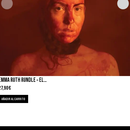
EMMA RUTH RUNDLE – ELECTRIC GUITAR: TWO (DOWSING VOICE)
27,90
€
AÑADIR AL CARRITO