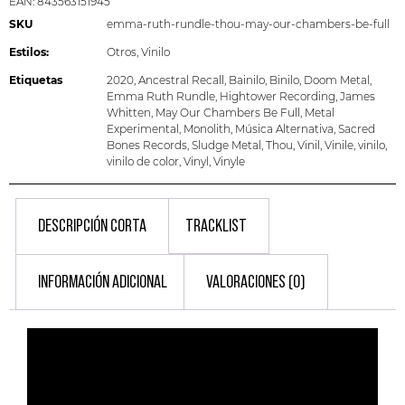
EAN:
843563151945
SKU
emma-ruth-rundle-thou-may-our-chambers-be-full
Estilos:
Otros
,
Vinilo
Etiquetas
2020
,
Ancestral Recall
,
Bainilo
,
Binilo
,
Doom Metal
,
Emma Ruth Rundle
,
Hightower Recording
,
James
Whitten
,
May Our Chambers Be Full
,
Metal
Experimental
,
Monolith
,
Música Alternativa
,
Sacred
Bones Records
,
Sludge Metal
,
Thou
,
Vinil
,
Vinile
,
vinilo
,
vinilo de color
,
Vinyl
,
Vinyle
DESCRIPCIÓN CORTA
TRACKLIST
INFORMACIÓN ADICIONAL
VALORACIONES (0)