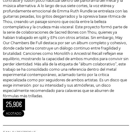
contraste y fusión poco habitual dentro del panorama del metal y la
música alternativa. A lo largo de sus siete cortes, la voz etérea y
profundamente emocional de Emma Ruth Rundle se entrelaza con las
guitarras pesadas, los gritos desgarrados y la opresiva base rítmica de
Thou, creando un paisaje sonoro que oscila entre la belleza
contemplativa y la crudeza más visceral. Este proyecto formó parte de
la serie de colaboraciones de Sacred Bones con Thou, quienes ya
habían trabajado en split y EPs con otros artistas. Sin embargo, May
Our Chambers Be Full destaca por ser un álbum completo y cohesivo,
donde cada tema construye un diálogo continuo entre fragilidad y
brutalidad. Canciones como Monolith o Ancestral Recall reflejan ese
equilibrio, mostrando la capacidad de ambos mundos para convivir sin
perder identidad. Más allá de la etiqueta de “álbum colaborativo”, este
trabajo se ha consolidado como una referencia dentro del metal
experimental contemporáneo, aclamado tanto por la crítica
especializada como por seguidores de ambos artistas. Es un disco que
exige inmersión: por su intensidad y sus atmósferas, un disco
especialmente recomendado para calaveras que se aburren de
fórmulas más trilladas.
25,90
€
AGOTADO