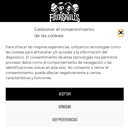
Gestionar el consentimiento
LEGAL
ENLACES
de las cookies
POLÍTICA DE
TIENDA
ESTILOS
Para ofrecer las mejores experiencias, utilizamos tecnologías como
PRIVACIDAD
FORMATOS
PREVENTAS
las cookies para almacenar y/o acceder a la información del
TÉRMINOS Y
OFERTAS
CONDICIONES
dispositivo. El consentimiento de estas tecnologías nos permitirá
MERCHANDISING
GENERALES DE LA
procesar datos como el comportamiento de navegación o las
VENTA
FOUR SKULLS
identificaciones únicas en este sitio. No consentir o retirar el
POLÍTICA DE COOKIES
consentimiento, puede afectar negativamente a ciertas
características y funciones.
SIGUENOS EN:
METODOS DE PAGO:
ACEPTAR
DENEGAR
1
2023 FourSkulls. Reservados todos los derechos.
VER PREFERENCIAS