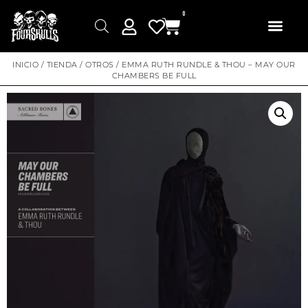
0
INICIO
/
TIENDA
/
OTROS
/ EMMA RUTH RUNDLE & THOU – MAY OUR
CHAMBERS BE FULL