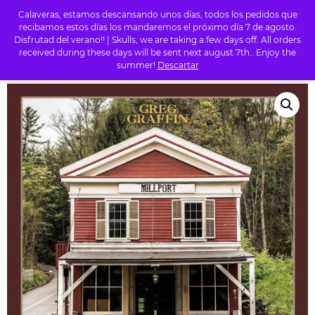
Calaveras, estamos descansando unos días, todos los pedidos que
0
recibamos estos días los mandaremos el próximo día 7 de agosto.
Disfrutad del verano!! | Skulls, we are taking a few days off. All orders
received during these days will be sent next august 7th.. Enjoy the
summer!
Descartar
INICIO
/
TIENDA
/
OTROS
/ GREG GRAFFIN – MILLPORT