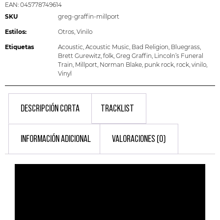
EAN:
045778749614
SKU
greg-graffin-millport
Estilos:
Otros
,
Vinilo
Etiquetas
Acoustic
,
Acoustic Music
,
Bad Religion
,
Bluegrass
,
Brett Gurewitz
,
folk
,
Greg Graffin
,
Lincoln’s Funeral
Train
,
Millport
,
Norman Blake
,
punk rock
,
rock
,
vinilo
,
Vinyl
DESCRIPCIÓN CORTA
TRACKLIST
INFORMACIÓN ADICIONAL
VALORACIONES (0)