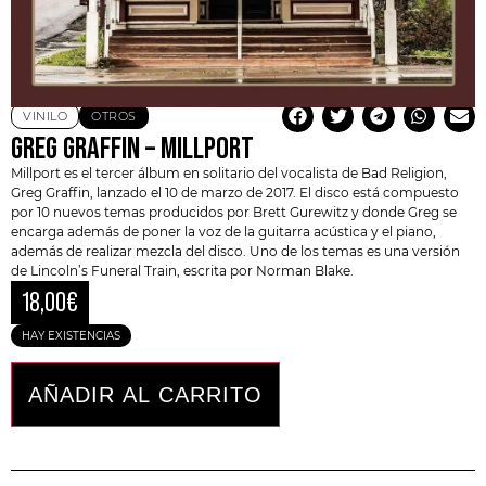
VINILO
OTROS
GREG GRAFFIN – MILLPORT
Millport es el tercer álbum en solitario del vocalista de
Bad Religion
,
Greg Graffin
, lanzado el 10 de marzo de 2017. El disco está compuesto
por 10 nuevos temas producidos por
Brett Gurewitz
y donde Greg se
encarga además de poner la voz de la guitarra acústica y el piano,
además de realizar mezcla del disco. Uno de los temas es una versión
de Lincoln’s Funeral Train, escrita por
Norman Blake
.
18,00
€
HAY EXISTENCIAS
AÑADIR AL CARRITO