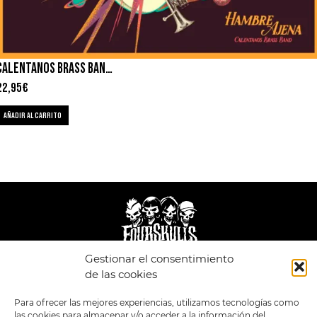
CALENTANOS BRASS BAND – HAMBRE AJENA
22,95
€
AÑADIR AL CARRITO
Gestionar el consentimiento
de las cookies
LEGAL
ENLACES
POLÍTICA DE
TIENDA
ESTILOS
Para ofrecer las mejores experiencias, utilizamos tecnologías como
PRIVACIDAD
FORMATOS
PREVENTAS
las cookies para almacenar y/o acceder a la información del