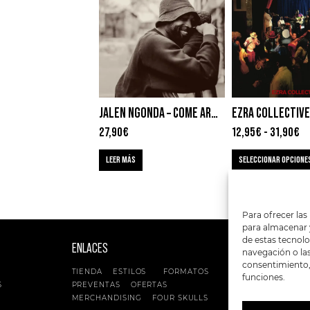
JALEN NGONDA – COME AROUND AND LOVE ME
27,90
€
12,95
€
-
31,90
€
LEER MÁS
SELECCIONAR OPCIONE
Para ofrecer las
para almacenar y
de estas tecnol
ENLACES
SIGUENOS EN:
navegación o las 
consentimiento, 
TIENDA
ESTILOS
FORMATOS
funciones.
S
PREVENTAS
OFERTAS
MERCHANDISING
FOUR SKULLS