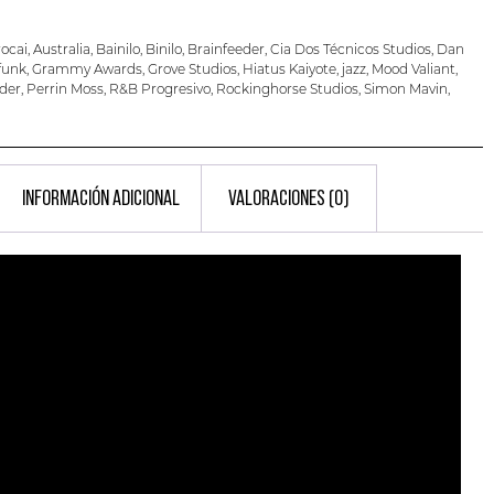
rocai
,
Australia
,
Bainilo
,
Binilo
,
Brainfeeder
,
Cia Dos Técnicos Studios
,
Dan
funk
,
Grammy Awards
,
Grove Studios
,
Hiatus Kaiyote
,
jazz
,
Mood Valiant
,
der
,
Perrin Moss
,
R&B Progresivo
,
Rockinghorse Studios
,
Simon Mavin
,
INFORMACIÓN ADICIONAL
VALORACIONES (0)