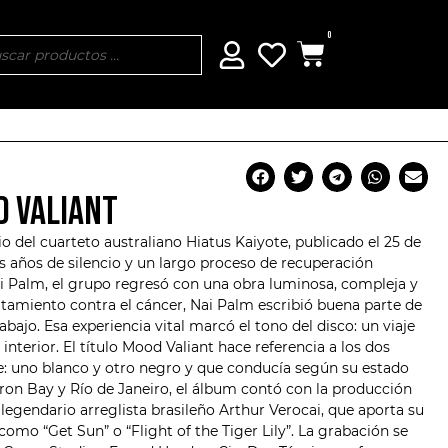
0
D VALIANT
io del cuarteto australiano
Hiatus Kaiyote
, publicado el 25 de
os años de silencio y un largo proceso de recuperación
Nai Palm, el grupo regresó con una obra luminosa, compleja y
amiento contra el cáncer, Nai Palm escribió buena parte de
bajo. Esa experiencia vital marcó el tono del disco: un viaje
interior. El título Mood Valiant hace referencia a los dos
e: uno blanco y otro negro y que conducía según su estado
on Bay y Río de Janeiro, el álbum contó con la producción
 legendario arreglista brasileño Arthur Verocai, que aporta su
como “Get Sun” o “Flight of the Tiger Lily”. La grabación se