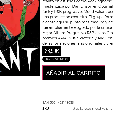
realizó en estudios como Rockinghorse, 
masterizada por Dan Ellison en Optim
funk y R&B progresivo, Mood Valiant de
una producción exquisita. El grupo for
alcanza aquí su punto más maduro y ambic
fue ampliamente elogiado por la crítica
Mejor Álbum Progresivo R&B en los Gr
premios ARIA, Music Victoria y AIR. Co
de las formaciones más originales y cr
26,90
€
HAY EXISTENCIAS
AÑADIR AL CARRITO
EAN:
5054429148039
SKU
hiatus-kaiyote-mood-valiant