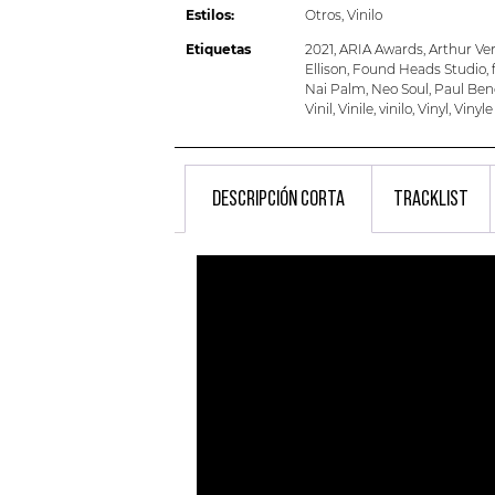
Estilos:
Otros
,
Vinilo
Etiquetas
2021
,
ARIA Awards
,
Arthur Ve
Ellison
,
Found Heads Studio
,
Nai Palm
,
Neo Soul
,
Paul Ben
Vinil
,
Vinile
,
vinilo
,
Vinyl
,
Vinyle
DESCRIPCIÓN CORTA
TRACKLIST