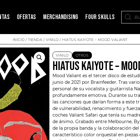
NTAS
OFERTAS
MERCHANDISING
FOUR SKULLS
INICIO
/
TIENDA
/
VINILO
/ HIATUS KAIYOTE – MOOD VALIANT
VINILO
OTROS
HIATUS KAIYOTE – MOO
Mood Valiant es el tercer disco de estud
junio de 2021 por Brainfeeder. Tras vari
personal de su vocalista y guitarrista 
profundamente emotiva. Durante su trat
las canciones que darían forma a este tra
de vulnerabilidad, renacimiento y fuerza 
coches Valiant Safari que tenía su madr
de ánimo. Grabado entre Melbourne, Byr
de la propia banda y la colaboración del
característico color orquestal en piezas 