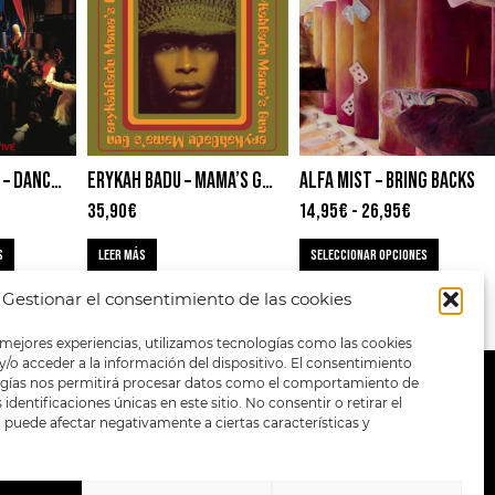
EZRA COLLECTIVE – DANCE, NO ONE’S WATCHING
ERYKAH BADU – MAMA’S GUN
ALFA MIST – BRING BACKS
35,90
€
14,95
€
-
26,95
€
S
LEER MÁS
SELECCIONAR OPCIONES
Gestionar el consentimiento de las cookies
 mejores experiencias, utilizamos tecnologías como las cookies
/o acceder a la información del dispositivo. El consentimiento
ogías nos permitirá procesar datos como el comportamiento de
METODOS DE PAGO:
identificaciones únicas en este sitio. No consentir o retirar el
puede afectar negativamente a ciertas características y