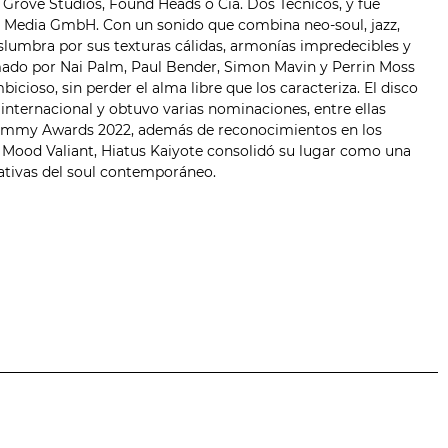
Grove Studios, Found Heads o Cia. Dos Técnicos, y fue
al Media GmbH. Con un sonido que combina
neo-soul
, jazz,
slumbra por sus texturas cálidas, armonías impredecibles y
mado por Nai Palm, Paul Bender, Simon Mavin y Perrin Moss
ioso, sin perder el alma libre que los caracteriza. El disco
 internacional y obtuvo varias nominaciones, entre ellas
ammy Awards 2022, además de reconocimientos en los
n Mood Valiant, Hiatus Kaiyote consolidó su lugar como una
eativas del soul contemporáneo.