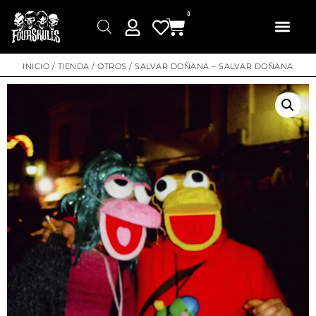
0
INICIO
/
TIENDA
/
OTROS
/ SALVAR DOÑANA – SALVAR DOÑANA