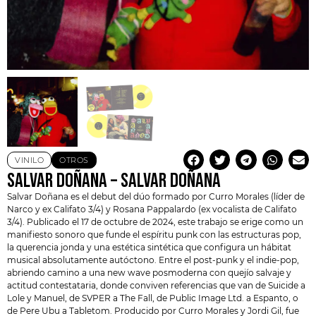
VINILO
OTROS
SALVAR DOÑANA – SALVAR DOÑANA
Salvar Doñana
es el debut del dúo formado por
Curro Morales
(líder de
Narco y ex Califato 3/4) y Rosana Pappalardo (ex vocalista de Califato
3/4). Publicado el 17 de octubre de 2024, este trabajo se erige como un
manifiesto sonoro que funde el espíritu punk con las estructuras pop,
la querencia jonda y una estética sintética que configura un hábitat
musical absolutamente autóctono. Entre el post-punk y el indie-pop,
abriendo camino a una new wave posmoderna con quejío salvaje y
actitud contestataria, donde conviven referencias que van de Suicide a
Lole y Manuel, de SVPER a The Fall, de Public Image Ltd. a Espanto, o
de Pere Ubu a Tabletom. Producido por Curro Morales y Jordi Gil, fue