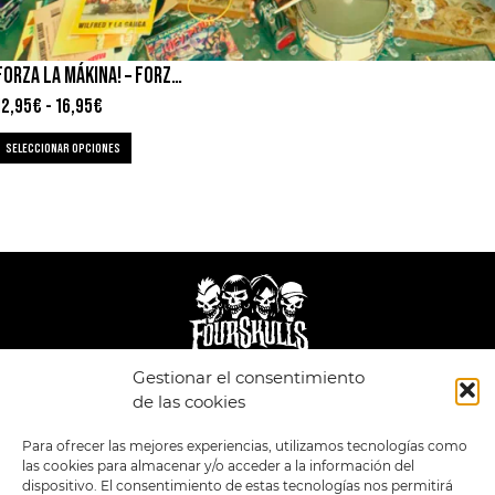
FORZA LA MÁKINA! – FORZA LA MÁKINA!
12,95
€
-
16,95
€
SELECCIONAR OPCIONES
Gestionar el consentimiento
LEGAL
ENLACES
de las cookies
POLÍTICA DE
TIENDA
ESTILOS
Para ofrecer las mejores experiencias, utilizamos tecnologías como
PRIVACIDAD
FORMATOS
PREVENTAS
las cookies para almacenar y/o acceder a la información del
TÉRMINOS Y
OFERTAS
dispositivo. El consentimiento de estas tecnologías nos permitirá
CONDICIONES