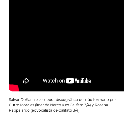
Salvar Doñana es el debut discográfico del dúo formado por
Curro Morales (líder de Narco y ex Califato 3/4) y Rosana
Pappalardo (ex vocalista de Califato 3/4).