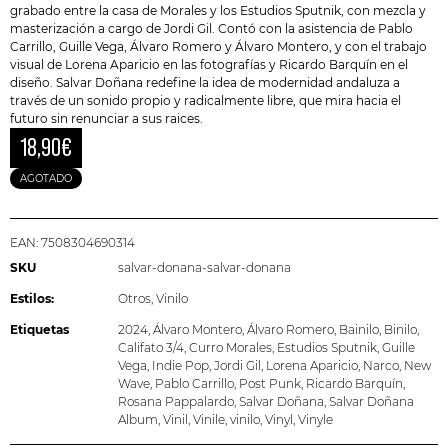
grabado entre la casa de Morales y los Estudios Sputnik, con mezcla y
masterización a cargo de Jordi Gil. Contó con la asistencia de Pablo
Carrillo, Guille Vega, Álvaro Romero y Álvaro Montero, y con el trabajo
visual de Lorena Aparicio en las fotografías y Ricardo Barquín en el
diseño. Salvar Doñana redefine la idea de modernidad andaluza a
través de un sonido propio y radicalmente libre, que mira hacia el
futuro sin renunciar a sus raices.
18,90
€
AGOTADO
EAN:
7508304690314
SKU
salvar-donana-salvar-donana
Estilos:
Otros
,
Vinilo
Etiquetas
2024
,
Álvaro Montero
,
Álvaro Romero
,
Bainilo
,
Binilo
,
Califato 3/4
,
Curro Morales
,
Estudios Sputnik
,
Guille
Vega
,
Indie Pop
,
Jordi Gil
,
Lorena Aparicio
,
Narco
,
New
Wave
,
Pablo Carrillo
,
Post Punk
,
Ricardo Barquín
,
Rosana Pappalardo
,
Salvar Doñana
,
Salvar Doñana
Album
,
Vinil
,
Vinile
,
vinilo
,
Vinyl
,
Vinyle