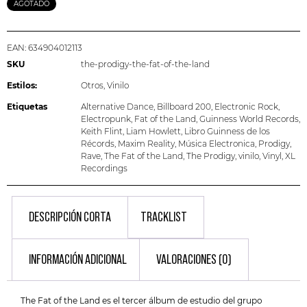
AGOTADO
EAN:
634904012113
SKU
the-prodigy-the-fat-of-the-land
Estilos:
Otros
,
Vinilo
Etiquetas
Alternative Dance
,
Billboard 200
,
Electronic Rock
,
Electropunk
,
Fat of the Land
,
Guinness World Records
,
Keith Flint
,
Liam Howlett
,
Libro Guinness de los
Récords
,
Maxim Reality
,
Música Electronica
,
Prodigy
,
Rave
,
The Fat of the Land
,
The Prodigy
,
vinilo
,
Vinyl
,
XL
Recordings
DESCRIPCIÓN CORTA
TRACKLIST
INFORMACIÓN ADICIONAL
VALORACIONES (0)
The Fat of the Land es el tercer álbum de estudio del grupo