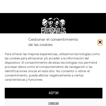
Gestionar el consentimiento
LEGAL
ENLACES
de las cookies
POLÍTICA DE
TIENDA
ESTILOS
Para ofrecer las mejores experiencias, utilizamos tecnologías como
PRIVACIDAD
FORMATOS
PREVENTAS
las cookies para almacenar y/o acceder a la información del
TÉRMINOS Y
OFERTAS
dispositivo. El consentimiento de estas tecnologías nos permitirá
CONDICIONES
MERCHANDISING
GENERALES DE LA
procesar datos como el comportamiento de navegación o las
VENTA
FOUR SKULLS
identificaciones únicas en este sitio. No consentir o retirar el
POLÍTICA DE COOKIES
consentimiento, puede afectar negativamente a ciertas
características y funciones.
SIGUENOS EN:
METODOS DE PAGO:
ACEPTAR
DENEGAR