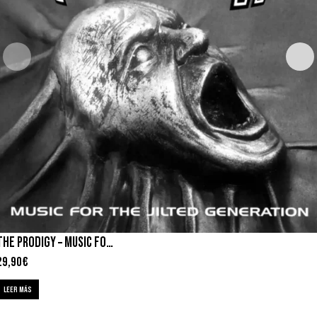
THE PRODIGY – MUSIC FOR THE JILTED GENERATION
29,90
€
LEER MÁS