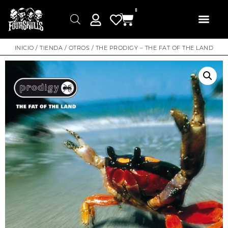
0
INICIO
/
TIENDA
/
OTROS
/ THE PRODIGY – THE FAT OF THE LAND