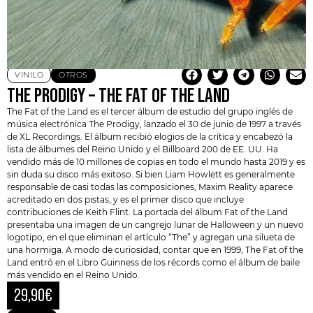
VINILO
OTROS
THE PRODIGY – THE FAT OF THE LAND
The Fat of the Land es el tercer álbum de estudio del grupo inglés de
música electrónica
The Prodigy
, lanzado el 30 de junio de 1997 a través
de XL Recordings. El álbum recibió elogios de la crítica y encabezó la
lista de álbumes del Reino Unido y el Billboard 200 de EE. UU. Ha
vendido más de 10 millones de copias en todo el mundo hasta 2019 y es
sin duda su disco más exitoso. Si bien Liam Howlett es generalmente
responsable de casi todas las composiciones, Maxim Reality aparece
acreditado en dos pistas, y es el primer disco que incluye
contribuciones de
Keith Flint.
La portada del álbum Fat of the Land
presentaba una imagen de un cangrejo lunar de Halloween y un nuevo
logotipo, en el que eliminan el artículo “The” y agregan una silueta de
una hormiga. A modo de curiosidad, contar que en 1999, The Fat of the
Land entró en el Libro Guinness de los récords como el álbum de baile
más vendido en el Reino Unido.
29,90
€