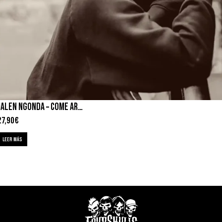
JALEN NGONDA – COME AROUND AND LOVE ME
27,90
€
LEER MÁS