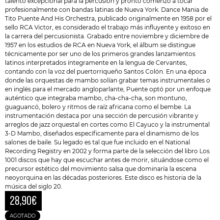
talento excepcional para la percusión y pronto comenzó a tocar
profesionalmente con bandas latinas de Nueva York. Dance Mania de
Tito Puente And His Orchestra, publicado originalmente en 1958 por el
sello RCA Victor, es considerado el trabajo más influyente y exitoso en
la carrera del percusionista. Grabado entre noviembre y diciembre de
1957 en los estudios de RCA en Nueva York, el álbum se distingue
técnicamente por ser uno de los primeros grandes lanzamientos
latinos interpretados íntegramente en la lengua de Cervantes,
contando con la voz del puertorriqueño Santos Colón. En una época
donde las orquestas de mambo solían grabar temas instrumentales o
en inglés para el mercado angloparlante, Puente optó por un enfoque
auténtico que integraba mambo, cha-cha-cha, son montuno,
guaguancó, bolero y ritmos de raíz africana como el bembe. La
instrumentación destaca por una sección de percusión vibrante y
arreglos de jazz orquestal en cortes como El Cayuco y la instrumental
3-D Mambo, diseñados específicamente para el dinamismo de los
salones de baile. Su legado es tal que fue incluido en el National
Recording Registry en 2002 y forma parte de la selección del libro Los
1001 discos que hay que escuchar antes de morir, situándose como el
precursor estético del movimiento salsa que dominaría la escena
neoyorquina en las décadas posteriores. Este disco es historia de la
música del siglo 20.
28,90
€
AGOTADO