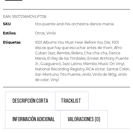
EAN:
950721AMOVLP728
SKU
tito-puente-and-his-orchestra-dance-mania
Estilos:
Otros
,
Vinilo
Etiquetas
1001 Albums You Must Hear Before You Die
,
1001
discos que hay que escuchar antes de morir
,
Afro-
Cuban Jazz
,
Bembe
,
Bolero
,
Cha-cha-cha
,
Dance
Mania
,
El Rey de los Timbales
,
Ernest Anthony Puente
Jr.
,
Guaguancó
,
Jazz Latino
,
Mambo
,
Music On Vinyl
,
National Recording Registry
,
RCA Victor
,
Santos Colón
,
Son Montuno
,
Tito Puente
,
vinilo
,
Vinilo de 180g
,
vinilo
de color
,
Vinyl
DESCRIPCIÓN CORTA
TRACKLIST
INFORMACIÓN ADICIONAL
VALORACIONES (0)