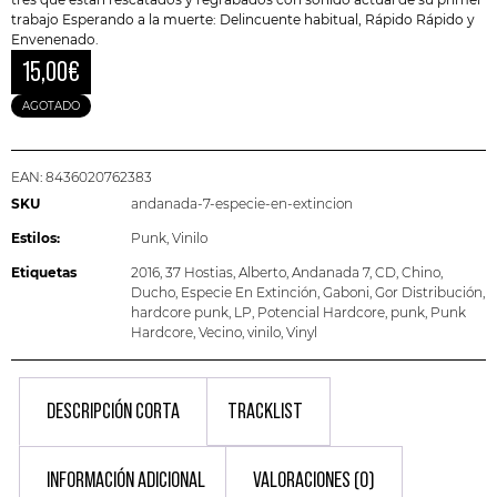
trabajo Esperando a la muerte: Delincuente habitual, Rápido Rápido y
Envenenado.
15,00
€
AGOTADO
EAN:
8436020762383
SKU
andanada-7-especie-en-extincion
Estilos:
Punk
,
Vinilo
Etiquetas
2016
,
37 Hostias
,
Alberto
,
Andanada 7
,
CD
,
Chino
,
Ducho
,
Especie En Extinción
,
Gaboni
,
Gor Distribución
,
hardcore punk
,
LP
,
Potencial Hardcore
,
punk
,
Punk
Hardcore
,
Vecino
,
vinilo
,
Vinyl
DESCRIPCIÓN CORTA
TRACKLIST
INFORMACIÓN ADICIONAL
VALORACIONES (0)