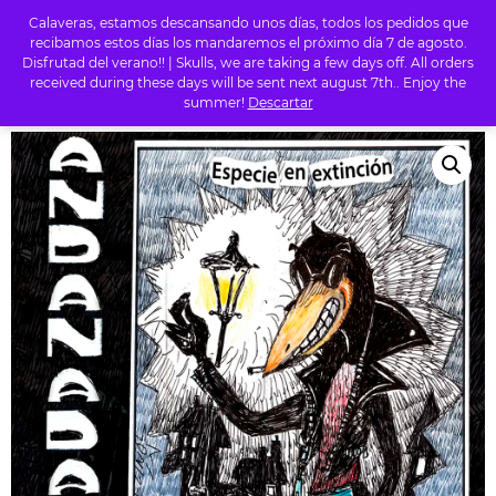
Calaveras, estamos descansando unos días, todos los pedidos que
0
recibamos estos días los mandaremos el próximo día 7 de agosto.
Disfrutad del verano!! | Skulls, we are taking a few days off. All orders
received during these days will be sent next august 7th.. Enjoy the
summer!
Descartar
INICIO
/
TIENDA
/
PUNK
/ ANDANADA 7 – ESPECIE EN EXTINCION