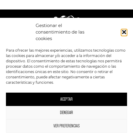
Gestionar el
consentimiento de las
cookies
LEGAL
ENLACES
Para ofrecer las mejores experiencias, utilizamos tecnologías como
las cookies para almacenar y/o acceder a la información del
POLÍTICA DE
TIENDA
ESTILOS
dispositivo. El consentimiento de estas tecnologías nos permitirá
PRIVACIDAD
FORMATOS
PREVENTAS
procesar datos como el comportamiento de navegación o las
TÉRMINOS Y
OFERTAS
identificaciones únicas en este sitio. No consentir o retirar el
CONDICIONES
MERCHANDISING
GENERALES DE LA
consentimiento, puede afectar negativamente a ciertas
VENTA
FOUR SKULLS
características y funciones.
POLÍTICA DE COOKIES
SIGUENOS EN:
METODOS DE PAGO:
ACEPTAR
DENEGAR
1
VER PREFERENCIAS