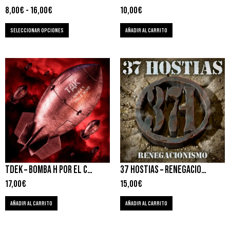
8,00
€
-
16,00
€
10,00
€
SELECCIONAR OPCIONES
AÑADIR AL CARRITO
TDEK – BOMBA H POR EL CULO
37 HOSTIAS – RENEGACIONISMO
17,00
€
15,00
€
AÑADIR AL CARRITO
AÑADIR AL CARRITO