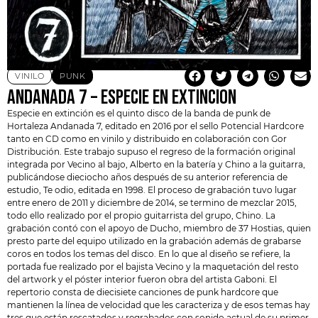
VINILO
PUNK
ANDANADA 7 – ESPECIE EN EXTINCION
Especie en extinción es el quinto disco de la banda de punk de
Hortaleza
Andanada 7
, editado en 2016 por el sello
Potencial Hardcore
tanto en CD como en vinilo y distribuido en colaboración con Gor
Distribución. Este trabajo supuso el regreso de la formación original
integrada por Vecino al bajo, Alberto en la batería y Chino a la guitarra,
publicándose dieciocho años después de su anterior referencia de
estudio, Te odio, editada en 1998. El proceso de grabación tuvo lugar
entre enero de 2011 y diciembre de 2014, se termino de mezclar 2015,
todo ello realizado por el propio guitarrista del grupo, Chino. La
grabación contó con el apoyo de Ducho, miembro de 37 Hostias, quien
presto parte del equipo utilizado en la grabación además de grabarse
coros en todos los temas del disco. En lo que al diseño se refiere, la
portada fue realizado por el bajista Vecino y la maquetación del resto
del artwork y el póster interior fueron obra del artista Gaboni. El
repertorio consta de diecisiete canciones de punk hardcore que
mantienen la línea de velocidad que les caracteriza y de esos temas hay
tres que están rescatados y regrabados con sonido actual de su primer