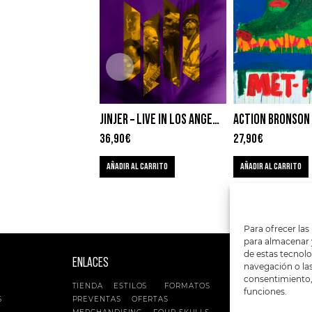
JINJER – LIVE IN LOS ANGELES
36,90
€
27,90
€
AÑADIR AL CARRITO
AÑADIR AL CARRITO
Para ofrecer las
para almacenar y
de estas tecnol
ENLACES
SIGUENOS EN:
navegación o las 
consentimiento, 
TIENDA
ESTILOS
FORMATOS
funciones.
S
PREVENTAS
OFERTAS