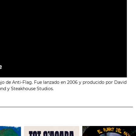
ajo de Anti-Flag. Fue lanzado en 2006 y producido por David
und y Steakhouse Studios.