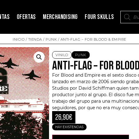
NTAS
OFERTAS
MERCHANDISING
FOUR SKULLS
INICIO
/
TIENDA
/
PUNK
/ ANTI-FLAG – FOR BLOOD & EMPIRE
VINILO
PUNK
ANTI-FLAG – FOR BLOO
For Blood and Empire es el sexto disco
lanzado en marzo de 2006 siendo graba
Studios por David Schiffman quien tamb
productor junto al grupo. El disco fue 
trabajo del grupo para una multinaciona
seguidores, por que no era muy consecu
26,90
€
HAY EXISTENCIAS