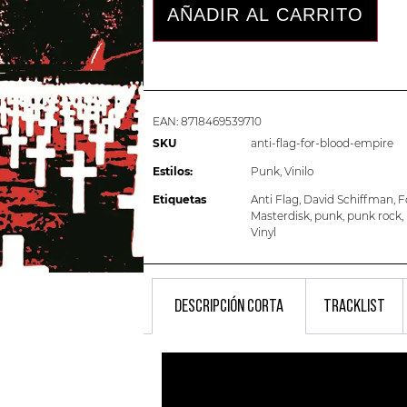
AÑADIR AL CARRITO
EAN:
8718469539710
SKU
anti-flag-for-blood-empire
Estilos:
Punk
,
Vinilo
Etiquetas
Anti Flag
,
David Schiffman
,
F
Masterdisk
,
punk
,
punk rock
,
Vinyl
DESCRIPCIÓN CORTA
TRACKLIST