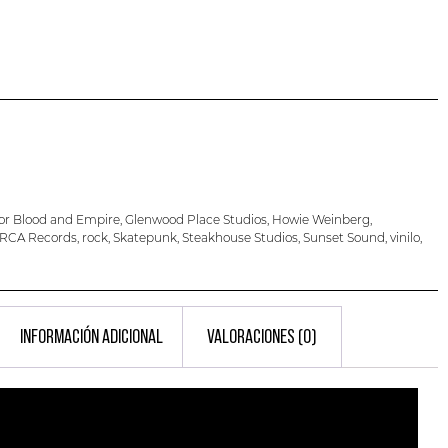
or Blood and Empire
,
Glenwood Place Studios
,
Howie Weinberg
,
RCA Records
,
rock
,
Skatepunk
,
Steakhouse Studios
,
Sunset Sound
,
vinilo
,
INFORMACIÓN ADICIONAL
VALORACIONES (0)