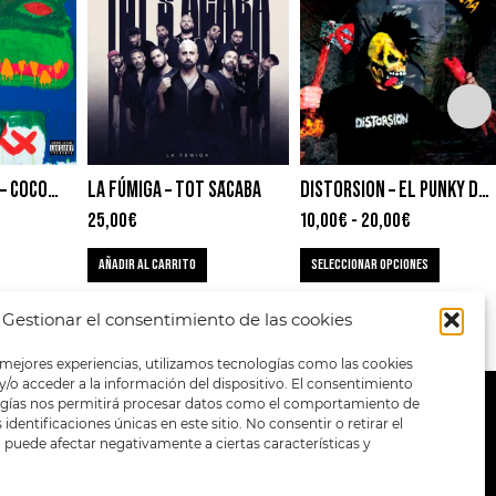
ACTION BRONSON – COCODRILLO TURBO
LA FÚMIGA – TOT S´ACABA
DISTORSION – EL PUNKY DEL HACHA
25,00
€
10,00
€
-
20,00
€
AÑADIR AL CARRITO
SELECCIONAR OPCIONES
Gestionar el consentimiento de las cookies
 mejores experiencias, utilizamos tecnologías como las cookies
/o acceder a la información del dispositivo. El consentimiento
ogías nos permitirá procesar datos como el comportamiento de
METODOS DE PAGO:
identificaciones únicas en este sitio. No consentir o retirar el
puede afectar negativamente a ciertas características y