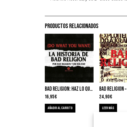
PRODUCTOS RELACIONADOS
BAD RELIGION: HAZ LO QUE QUIERAS – JIM RULAND
BAD RELIGION –
16,95
€
24,90
€
AÑADIR AL CARRITO
LEER MÁS