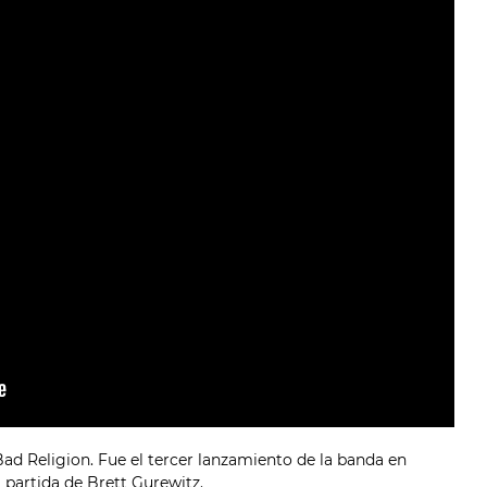
d Religion. Fue el tercer lanzamiento de la banda en
a partida de Brett Gurewitz.