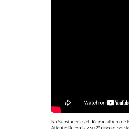
No Substance es el décimo álbum de Ba
Atlantic Records, y su 2º disco desde l