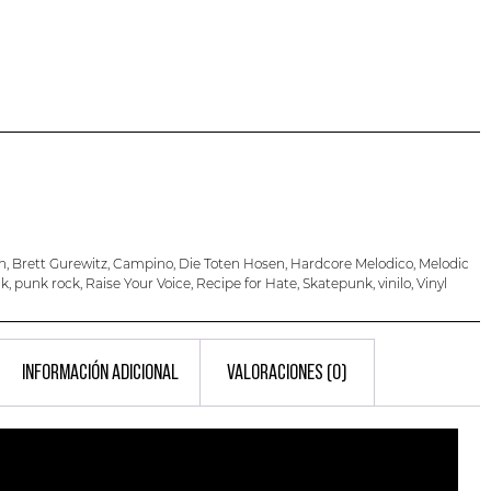
n
,
Brett Gurewitz
,
Campino
,
Die Toten Hosen
,
Hardcore Melodico
,
Melodic
nk
,
punk rock
,
Raise Your Voice
,
Recipe for Hate
,
Skatepunk
,
vinilo
,
Vinyl
INFORMACIÓN ADICIONAL
VALORACIONES (0)