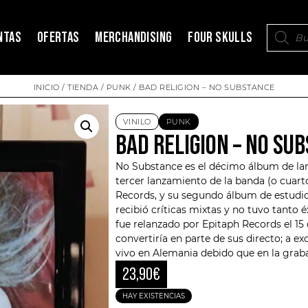
NTAS
OFERTAS
MERCHANDISING
FOUR SKULLS
INICIO
/
TIENDA
/
PUNK
/ BAD RELIGION – NO SUBSTANCE
VINILO
PUNK
BAD RELIGION – NO SU
No Substance es el décimo álbum de la
tercer lanzamiento de la banda (o cuarto
Records, y su segundo álbum de estudio 
recibió críticas mixtas y no tuvo tanto 
fue relanzado por Epitaph Records el 1
convertiría en parte de sus directo; a e
vivo en Alemania debido que en la gra
23,90
€
HAY EXISTENCIAS