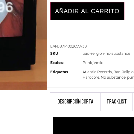
AÑADIR AL CARRITO
EAN:
8714092699739
SKU
bad-religion-no-substance
Estilos:
Punk
,
Vinilo
Etiquetas
Atlantic Records
,
Bad Religio
Hardcore
,
No Substance
,
pu
DESCRIPCIÓN CORTA
TRACKLIST