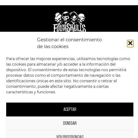
Gestionar el consentimiento
LEGAL
ENLACES
de las cookies
POLÍTICA DE
TIENDA
ESTILOS
Para ofrecer las mejores experiencias, utilizamos tecnologías como
PRIVACIDAD
FORMATOS
PREVENTAS
las cookies para almacenar y/o acceder a la información del
TÉRMINOS Y
OFERTAS
dispositivo. El consentimiento de estas tecnologías nos permitirá
CONDICIONES
MERCHANDISING
GENERALES DE LA
procesar datos como el comportamiento de navegación o las
VENTA
FOUR SKULLS
identificaciones únicas en este sitio. No consentir o retirar el
POLÍTICA DE COOKIES
consentimiento, puede afectar negativamente a ciertas
características y funciones.
SIGUENOS EN:
METODOS DE PAGO:
ACEPTAR
DENEGAR
1
2023 FourSkulls. Reservados todos los derechos.
VER PREFERENCIAS