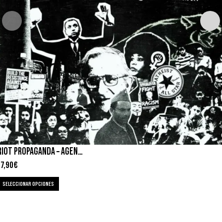
RIOT PROPAGANDA – AGENDA OCULTA
17,90
€
SELECCIONAR OPCIONES