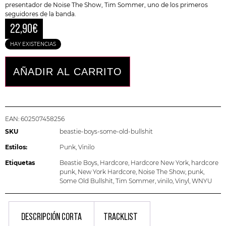
presentador de Noise The Show, Tim Sommer, uno de los primeros
seguidores de la banda.
22,90
€
HAY EXISTENCIAS
AÑADIR AL CARRITO
EAN:
602507458256
SKU
beastie-boys-some-old-bullshit
Estilos:
Punk
,
Vinilo
Etiquetas
Beastie Boys
,
Hardcore
,
Hardcore New York
,
hardcore
punk
,
New York Hardcore
,
Noise The Show
,
punk
,
Some Old Bullshit
,
Tim Sommer
,
vinilo
,
Vinyl
,
WNYU
DESCRIPCIÓN CORTA
TRACKLIST