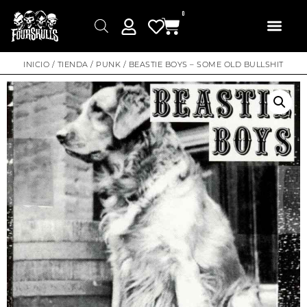
0
INICIO
/
TIENDA
/
PUNK
/ BEASTIE BOYS – SOME OLD BULLSHIT