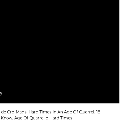
 de Cro-Mags, Hard Times In An Age Of Quarrel. 18
Know, Age Of Quarrel o Hard Times