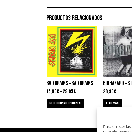
PRODUCTOS RELACIONADOS
BAD BRAINS – BAD BRAINS
15,90
€
-
29,95
€
28,90
€
SELECCIONAR OPCIONES
LEER MÁS
Para ofrecer las
para almacenar y