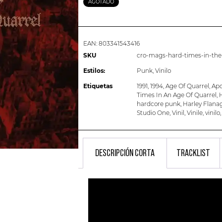
AGOTADO
EAN:
803341543416
SKU
cro-mags-hard-times-in-the-
Estilos:
Punk
,
Vinilo
Etiquetas
1991
,
1994
,
Age Of Quarrel
,
Apo
Times In An Age Of Quarrel
,
H
hardcore punk
,
Harley Flana
Studio One
,
Vinil
,
Vinile
,
vinilo
DESCRIPCIÓN CORTA
TRACKLIST