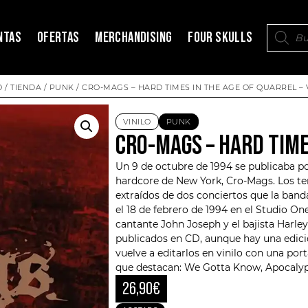
NTAS
OFERTAS
MERCHANDISING
FOUR SKULLS
O
/
TIENDA
/
PUNK
/ CRO-MAGS – HARD TIMES IN THE AGE OF QUARREL – V
VINILO
PUNK
CRO-MAGS – HARD TIMES
Un 9 de octubre de 1994 se publicaba po
hardcore de New York,
Cro-Mags
. Los 
extraídos de dos conciertos que la band
el 18 de febrero de 1994 en el Studio On
cantante John Joseph y el bajista
Harle
publicados en CD, aunque hay una edició
vuelve a editarlos en vinilo con una por
que destacan: We Gotta Know, Apocalyp
26,90
€