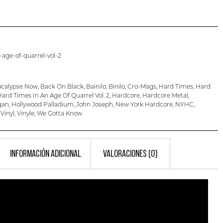
age-of-quarrel-vol-2
calypse Now
,
Back On Black
,
Bainilo
,
Binilo
,
Cro-Mags
,
Hard Times
,
Hard
ard Times In An Age Of Quarrel Vol. 2
,
Hardcore
,
Hardcore Metal
,
gan
,
Hollywood Palladium
,
John Joseph
,
New York Hardcore
,
NYHC
,
,
Vinyl
,
Vinyle
,
We Gotta Know
INFORMACIÓN ADICIONAL
VALORACIONES (0)