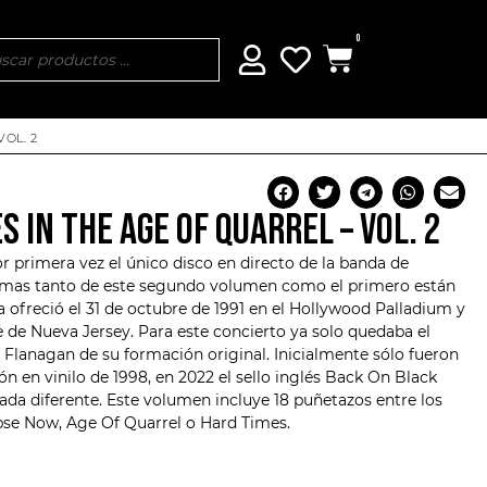
0
OL. 2
 IN THE AGE OF QUARREL – VOL. 2
r primera vez el único disco en directo de la banda de
temas tanto de este segundo volumen como el primero están
a ofreció el 31 de octubre de 1991 en el Hollywood Palladium y
e de Nueva Jersey. Para este concierto ya solo quedaba el
y Flanagan
de su formación original. Inicialmente sólo fueron
n en vinilo de 1998, en 2022 el sello inglés Back On Black
tada diferente. Este volumen incluye 18 puñetazos entre los
se Now, Age Of Quarrel o Hard Times.