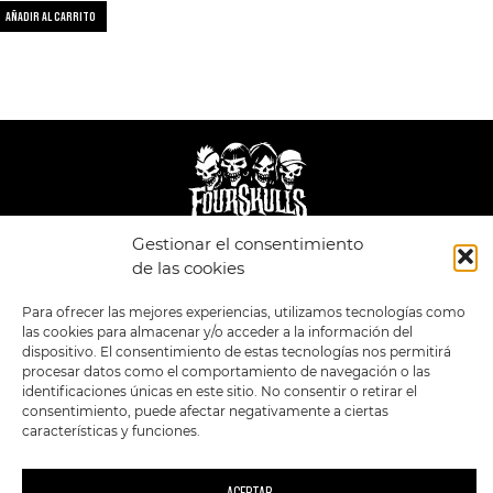
AÑADIR AL CARRITO
Gestionar el consentimiento
LEGAL
ENLACES
de las cookies
POLÍTICA DE
TIENDA
ESTILOS
Para ofrecer las mejores experiencias, utilizamos tecnologías como
PRIVACIDAD
FORMATOS
PREVENTAS
las cookies para almacenar y/o acceder a la información del
TÉRMINOS Y
OFERTAS
dispositivo. El consentimiento de estas tecnologías nos permitirá
CONDICIONES
MERCHANDISING
GENERALES DE LA
procesar datos como el comportamiento de navegación o las
VENTA
FOUR SKULLS
identificaciones únicas en este sitio. No consentir o retirar el
POLÍTICA DE COOKIES
consentimiento, puede afectar negativamente a ciertas
características y funciones.
SIGUENOS EN:
METODOS DE PAGO: