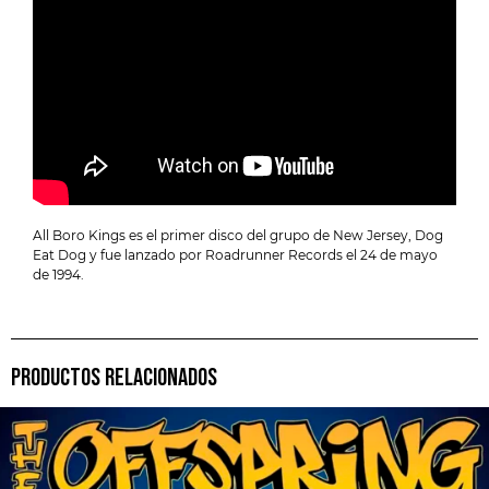
All Boro Kings es el primer disco del grupo de New Jersey, Dog
Eat Dog y fue lanzado por Roadrunner Records el 24 de mayo
de 1994.
PRODUCTOS RELACIONADOS