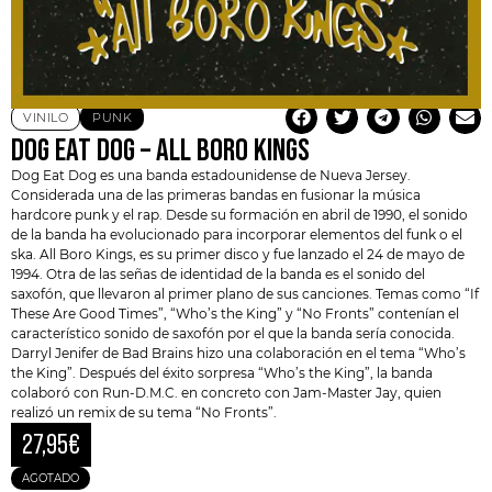
VINILO
PUNK
DOG EAT DOG – ALL BORO KINGS
Dog Eat Dog
es una banda estadounidense de Nueva Jersey.
Considerada una de las primeras bandas en fusionar la música
hardcore punk
y el rap. Desde su formación en abril de 1990, el sonido
de la banda ha evolucionado para incorporar elementos del funk o el
ska. All Boro Kings, es su primer disco y fue lanzado el 24 de mayo de
1994. Otra de las señas de identidad de la banda es el sonido del
saxofón, que llevaron al primer plano de sus canciones. Temas como “If
These Are Good Times”, “Who’s the King” y “No Fronts” contenían el
característico sonido de saxofón por el que la banda sería conocida.
Darryl Jenifer
de Bad Brains hizo una colaboración en el tema “Who’s
the King”. Después del éxito sorpresa “Who’s the King”, la banda
colaboró ​​con
Run-D.M.C.
en concreto con
Jam-Master Jay
, quien
realizó un remix de su tema “No Fronts”.
27,95
€
AGOTADO