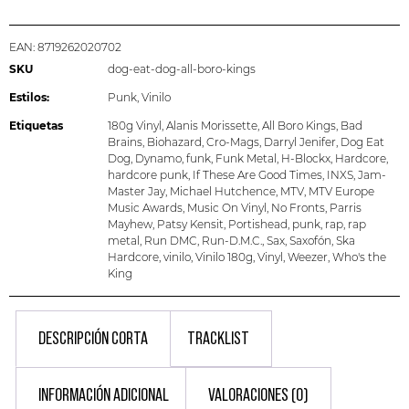
EAN:
8719262020702
SKU
dog-eat-dog-all-boro-kings
Estilos:
Punk
,
Vinilo
Etiquetas
180g Vinyl
,
Alanis Morissette
,
All Boro Kings
,
Bad
Brains
,
Biohazard
,
Cro-Mags
,
Darryl Jenifer
,
Dog Eat
Dog
,
Dynamo
,
funk
,
Funk Metal
,
H-Blockx
,
Hardcore
,
hardcore punk
,
If These Are Good Times
,
INXS
,
Jam-
Master Jay
,
Michael Hutchence
,
MTV
,
MTV Europe
Music Awards
,
Music On Vinyl
,
No Fronts
,
Parris
Mayhew
,
Patsy Kensit
,
Portishead
,
punk
,
rap
,
rap
metal
,
Run DMC
,
Run-D.M.C.
,
Sax
,
Saxofón
,
Ska
Hardcore
,
vinilo
,
Vinilo 180g
,
Vinyl
,
Weezer
,
Who's the
King
DESCRIPCIÓN CORTA
TRACKLIST
INFORMACIÓN ADICIONAL
VALORACIONES (0)