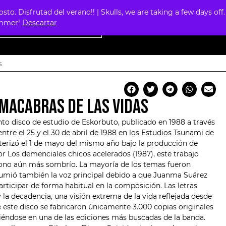
. Disfrutad del verano!! | Skulls, we are taking a few days off.
0
summer!
Descartar
S
MACABRAS DE LAS VIDAS
nto disco de estudio de
Eskorbuto
, publicado en 1988 a través
ntre el 25 y el 30 de abril de 1988 en los Estudios Tsunami de
terizó el 1 de mayo del mismo año bajo la producción de
or Los demenciales chicos acelerados (1987), este trabajo
tono aún más sombrío. La mayoría de los temas fueron
umió también la voz principal debido a que Juanma Suárez
rticipar de forma habitual en la composición. Las letras
y la decadencia, una visión extrema de la vida reflejada desde
De este disco se fabricaron únicamente 3.000 copias originales
rtiéndose en una de las ediciones más buscadas de la banda.