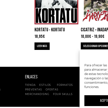
KORTATU ‎- KORTATU
CICATRIZ – INAD
18,95
€
10,00
€
-
19,90
€
LEER MÁS
SELECCIONAR OPCIONE
Para ofrecer las
para almacenar y
de estas tecnol
ENLACES
SIGUENOS EN:
navegación o las 
consentimiento, 
TIENDA
ESTILOS
FORMATOS
funciones.
S
PREVENTAS
OFERTAS
MERCHANDISING
FOUR SKULLS
ACEPT