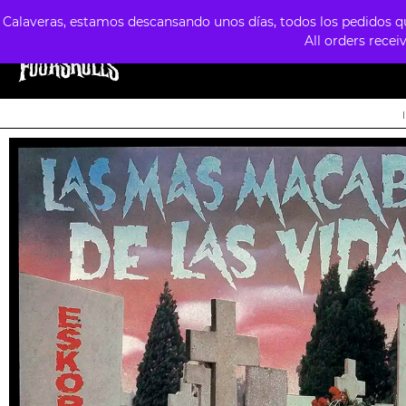
Calaveras, estamos descansando unos días, todos los pedidos que
All orders recei
TIENDA
ESTILOS
FORMATOS
PREVE