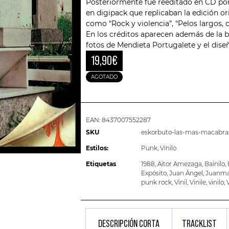
Posteriormente fue reeditado en CD po
en digipack que replicaban la edición o
como “Rock y violencia”, “Pelos largos, 
En los créditos aparecen además de la b
fotos de Mendieta Portugalete y el dise
19,90
€
AGOTADO
EAN:
8437007552287
SKU
eskorbuto-las-mas-macabras
Estilos:
Punk
,
Vinilo
Etiquetas
1988
,
Aitor Amezaga
,
Bainilo
,
Expósito
,
Juan Ángel
,
Juanma
punk rock
,
Vinil
,
Vinile
,
vinilo
,
DESCRIPCIÓN CORTA
TRACKLIST