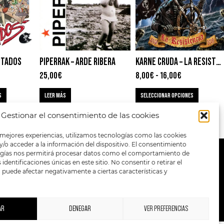
APTADOS
PIPERRAK – ARDE RIBERA
KARNE CRUDA – LA RESISTENCIA
25,00
€
8,00
€
-
16,00
€
S
LEER MÁS
SELECCIONAR OPCIONES
Gestionar el consentimiento de las cookies
 mejores experiencias, utilizamos tecnologías como las cookies
/o acceder a la información del dispositivo. El consentimiento
ogías nos permitirá procesar datos como el comportamiento de
METODOS DE PAGO:
identificaciones únicas en este sitio. No consentir o retirar el
puede afectar negativamente a ciertas características y
AR
DENEGAR
VER PREFERENCIAS