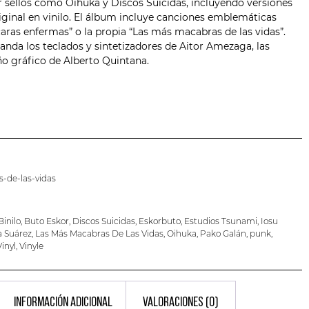
r sellos como
Oihuka
y Discos Suicidas, incluyendo versiones
riginal en vinilo. El álbum incluye canciones emblemáticas
caras enfermas” o la propia “Las más macabras de las vidas”.
anda los teclados y sintetizadores de Aitor Amezaga, las
ño gráfico de Alberto Quintana.
-de-las-vidas
Binilo
,
Buto Eskor
,
Discos Suicidas
,
Eskorbuto
,
Estudios Tsunami
,
Iosu
 Suárez
,
Las Más Macabras De Las Vidas
,
Oihuka
,
Pako Galán
,
punk
,
Vinyl
,
Vinyle
INFORMACIÓN ADICIONAL
VALORACIONES (0)