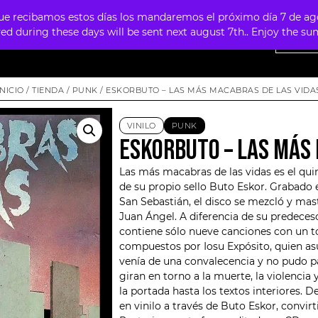
 recibamos estos días los mandaremos el próximo día 7 de agosto
ved during these days will be sent next august 7th.. Enjoy the 
NTAS
OFERTAS
MERCHANDISING
FOUR SKULLS
INICIO
/
TIENDA
/
PUNK
/ ESKORBUTO – LAS MÁS MACABRAS DE LAS VIDA
VINILO
PUNK
ESKORBUTO – LAS MÁS 
Las más macabras de las vidas es el qui
de su propio sello Buto Eskor. Grabado e
San Sebastián, el disco se mezcló y mas
Juan Ángel. A diferencia de su predeces
contiene sólo nueve canciones con un 
compuestos por Iosu Expósito, quien as
venía de una convalecencia y no pudo pa
giran en torno a la muerte, la violencia 
la portada hasta los textos interiores. 
en vinilo a través de Buto Eskor, convi