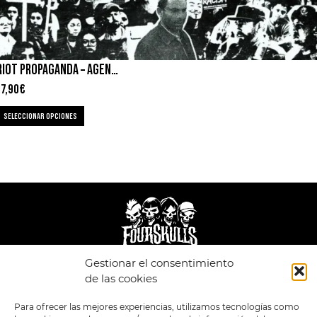
RIOT PROPAGANDA – AGENDA OCULTA
17,90
€
SELECCIONAR OPCIONES
Gestionar el consentimiento
LEGAL
ENLACES
de las cookies
POLÍTICA DE
TIENDA
ESTILOS
Para ofrecer las mejores experiencias, utilizamos tecnologías como
PRIVACIDAD
FORMATOS
PREVENTAS