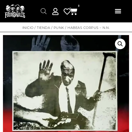
0
INICIO
/
TIENDA
/
PUNK
/ HABEAS CORPUS – N.N.