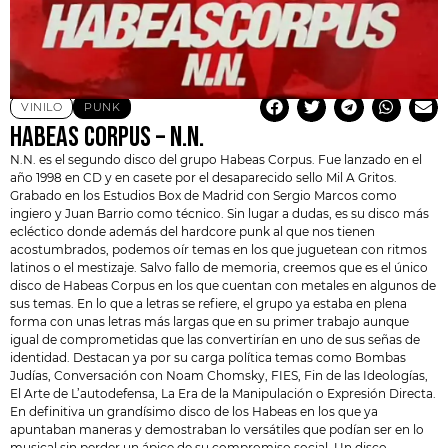
VINILO
PUNK
HABEAS CORPUS – N.N.
N.N. es el segundo disco del grupo
Habeas Corpus
. Fue lanzado en el
año 1998 en CD y en casete por el desaparecido sello Mil A Gritos.
Grabado en los Estudios Box de Madrid con Sergio Marcos como
ingiero y Juan Barrio como técnico. Sin lugar a dudas, es su disco más
ecléctico donde además del hardcore punk al que nos tienen
acostumbrados, podemos oír temas en los que juguetean con ritmos
latinos o el mestizaje. Salvo fallo de memoria, creemos que es el único
disco de Habeas Corpus en los que cuentan con metales en algunos de
sus temas. En lo que a letras se refiere, el grupo ya estaba en plena
forma con unas letras más largas que en su primer trabajo aunque
igual de comprometidas que las convertirían en uno de sus señas de
identidad. Destacan ya por su carga política temas como Bombas
Judías, Conversación con
Noam Chomsky
, FIES, Fin de las Ideologías,
El Arte de L’autodefensa, La Era de la Manipulación o Expresión Directa.
En definitiva un grandísimo disco de los Habeas en los que ya
apuntaban maneras y demostraban lo versátiles que podían ser en lo
musical sin perder un ápice de su compromiso social. Un disco