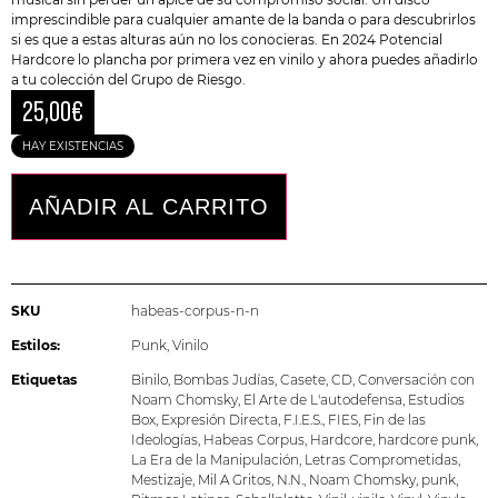
imprescindible para cualquier amante de la banda o para descubrirlos
si es que a estas alturas aún no los conocieras. En 2024 Potencial
Hardcore lo plancha por primera vez en vinilo y ahora puedes añadirlo
a tu colección del Grupo de Riesgo.
25,00
€
HAY EXISTENCIAS
AÑADIR AL CARRITO
SKU
habeas-corpus-n-n
Estilos:
Punk
,
Vinilo
Etiquetas
Binilo
,
Bombas Judías
,
Casete
,
CD
,
Conversación con
Noam Chomsky
,
El Arte de L'autodefensa
,
Estudios
Box
,
Expresión Directa
,
F.I.E.S.
,
FIES
,
Fin de las
Ideologías
,
Habeas Corpus
,
Hardcore
,
hardcore punk
,
La Era de la Manipulación
,
Letras Comprometidas
,
Mestizaje
,
Mil A Gritos
,
N.N.
,
Noam Chomsky
,
punk
,