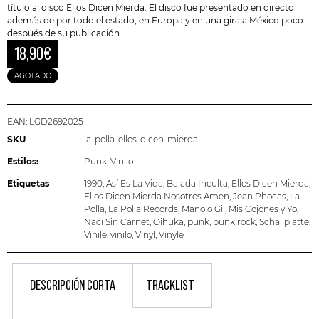
título al disco Ellos Dicen Mierda. El disco fue presentado en directo
además de por todo el estado, en Europa y en una gira a México poco
después de su publicación.
18,90
€
AGOTADO
EAN:
LGD2692025
SKU
la-polla-ellos-dicen-mierda
Estilos:
Punk
,
Vinilo
Etiquetas
1990
,
Así Es La Vida
,
Balada Inculta
,
Ellos Dicen Mierda
,
Ellos Dicen Mierda Nosotros Amen
,
Jean Phocas
,
La
Polla
,
La Polla Records
,
Manolo Gil
,
Mis Cojones y Yo
,
Nací Sin Carnet
,
Oihuka
,
punk
,
punk rock
,
Schallplatte
,
Vinile
,
vinilo
,
Vinyl
,
Vinyle
DESCRIPCIÓN CORTA
TRACKLIST