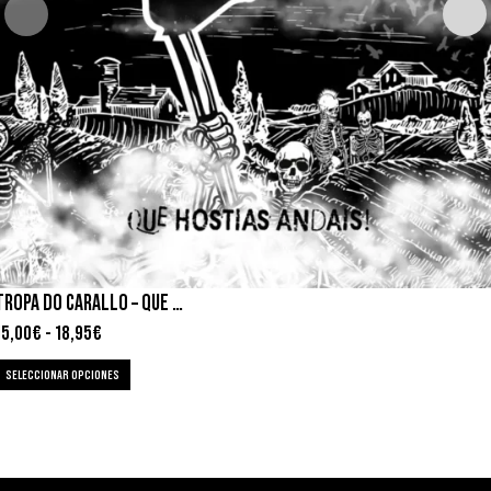
TROPA DO CARALLO – QUE HOSTIAS ANDAIS!
15,00
€
-
18,95
€
SELECCIONAR OPCIONES