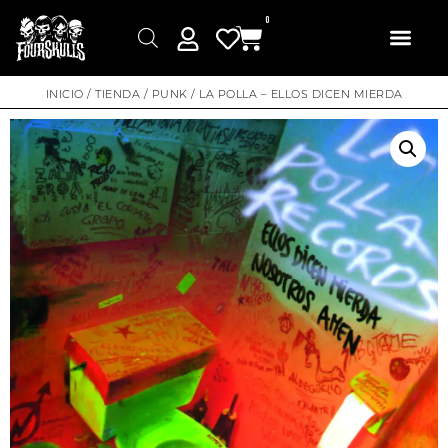
0
INICIO
/
TIENDA
/
PUNK
/ LA POLLA – ELLOS DICEN MIERDA