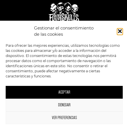
Gestionar el consentimiento
de las cookies
LEGAL
ENLACES
POLÍTICA DE
TIENDA
ESTILOS
Para ofrecer las mejores experiencias, utilizamos tecnologías como
PRIVACIDAD
FORMATOS
PREVENTAS
las cookies para almacenar y/o acceder a la información del
TÉRMINOS Y
OFERTAS
dispositivo. El consentimiento de estas tecnologías nos permitirá
CONDICIONES
MERCHANDISING
GENERALES DE LA
procesar datos como el comportamiento de navegación o las
VENTA
FOUR SKULLS
identificaciones únicas en este sitio. No consentir o retirar el
POLÍTICA DE COOKIES
consentimiento, puede afectar negativamente a ciertas
características y funciones.
SIGUENOS EN:
METODOS DE PAGO:
ACEPTAR
DENEGAR
1
2023 FourSkulls. Reservados todos los derechos.
VER PREFERENCIAS