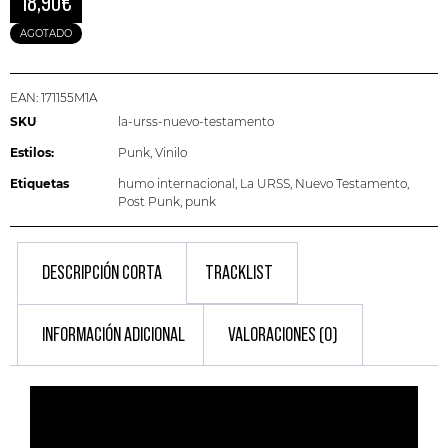
18,90
€
AGOTADO
EAN:
171155M1A
SKU
la-urss-nuevo-testamento
Estilos:
Punk
,
Vinilo
Etiquetas
humo internacional
,
La URSS
,
Nuevo Testamento
,
Post Punk
,
punk
DESCRIPCIÓN CORTA
TRACKLIST
INFORMACIÓN ADICIONAL
VALORACIONES (0)