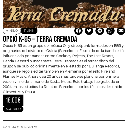
VINILO
PUNK
OPCIÓ K-95 – TERRA CREMADA
Opció K-95
es un grupo de música Oi! y streetpunk formados en 1995 y
originarios del distrito de Gràcia (Barcelona). El sonido de la banda está
influenciado por bandas como Cockney Rejects, The Last Resort,
Banda Bassotti o
Inadaptats
. Terra Cremada es el tercer disco del
grupo y se publicó originalmente en el estado por Bullanga Records,
aunque se llego a editar también en Alemania por el sello Fire and
Flames Music. Ahora casi 20 años más tarde se plancha por primera
vez en vinilo de la mano de Kasba Music. Este trabajo fue grabado en
2004 en los estudios La Rulot de Barcelona por los técnicos de sonido
Climent M. y Pau A.
18,00
€
AGOTADO
EAN:
8435307612120