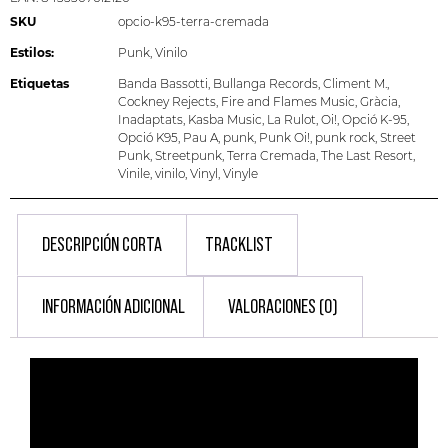
SKU
opcio-k95-terra-cremada
Estilos:
Punk
,
Vinilo
Etiquetas
Banda Bassotti
,
Bullanga Records
,
Climent M.
,
Cockney Rejects
,
Fire and Flames Music
,
Gràcia
,
Inadaptats
,
Kasba Music
,
La Rulot
,
Oi!
,
Opció K-95
,
Opció K95
,
Pau A
,
punk
,
Punk Oi!
,
punk rock
,
Street
Punk
,
Streetpunk
,
Terra Cremada
,
The Last Resort
,
Vinile
,
vinilo
,
Vinyl
,
Vinyle
DESCRIPCIÓN CORTA
TRACKLIST
INFORMACIÓN ADICIONAL
VALORACIONES (0)