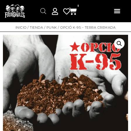
0
INICIO
/
TIENDA
/
PUNK
/ OPCIÓ K-95 – TERRA CREMADA