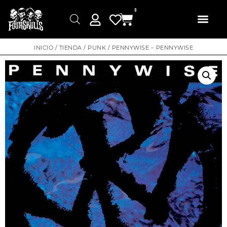
0
INICIO
/
TIENDA
/
PUNK
/ PENNYWISE – PENNYWISE