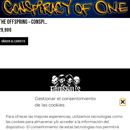
THE OFFSPRING – CONSPIRACY OF ONE
29,90
€
AÑADIR AL CARRITO
Gestionar el consentimiento
de las cookies
LEGAL
ENLACES
Para ofrecer las mejores experiencias, utilizamos tecnologías como
POLÍTICA DE
TIENDA
ESTILOS
PRIVACIDAD
las cookies para almacenar y/o acceder a la información del
FORMATOS
PREVENTAS
TÉRMINOS Y
dispositivo. El consentimiento de estas tecnologías nos permitirá
OFERTAS
CONDICIONES