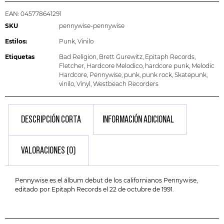
EAN:
045778641291
SKU
pennywise-pennywise
Estilos:
Punk
,
Vinilo
Etiquetas
Bad Religion
,
Brett Gurewitz
,
Epitaph Records
,
Fletcher
,
Hardcore Melodico
,
hardcore punk
,
Melodic
Hardcore
,
Pennywise
,
punk
,
punk rock
,
Skatepunk
,
vinilo
,
Vinyl
,
Westbeach Recorders
DESCRIPCIÓN CORTA
INFORMACIÓN ADICIONAL
VALORACIONES (0)
Pennywise es el álbum debut de los californianos Pennywise,
editado por Epitaph Records el 22 de octubre de 1991.