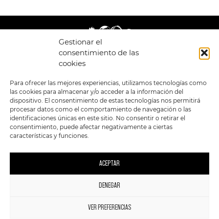
Gestionar el
consentimiento de las
cookies
LEGAL
ENLACES
Para ofrecer las mejores experiencias, utilizamos tecnologías como
las cookies para almacenar y/o acceder a la información del
POLÍTICA DE
TIENDA
ESTILOS
dispositivo. El consentimiento de estas tecnologías nos permitirá
PRIVACIDAD
FORMATOS
PREVENTAS
procesar datos como el comportamiento de navegación o las
TÉRMINOS Y
OFERTAS
identificaciones únicas en este sitio. No consentir o retirar el
CONDICIONES
MERCHANDISING
GENERALES DE LA
consentimiento, puede afectar negativamente a ciertas
VENTA
FOUR SKULLS
características y funciones.
POLÍTICA DE COOKIES
SIGUENOS EN:
METODOS DE PAGO:
ACEPTAR
DENEGAR
1
VER PREFERENCIAS