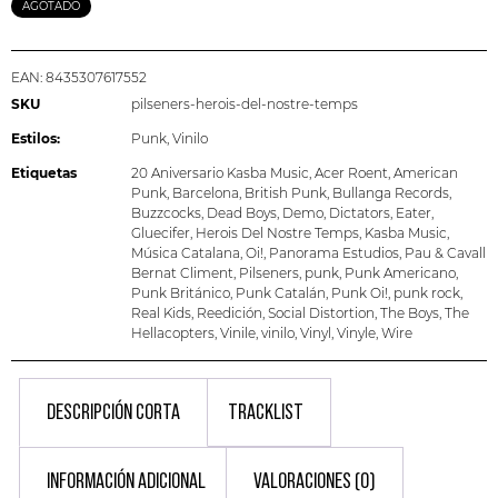
AGOTADO
EAN:
8435307617552
SKU
pilseners-herois-del-nostre-temps
Estilos:
Punk
,
Vinilo
Etiquetas
20 Aniversario Kasba Music
,
Acer Roent
,
American
Punk
,
Barcelona
,
British Punk
,
Bullanga Records
,
Buzzcocks
,
Dead Boys
,
Demo
,
Dictators
,
Eater
,
Gluecifer
,
Herois Del Nostre Temps
,
Kasba Music
,
Música Catalana
,
Oi!
,
Panorama Estudios
,
Pau & Cavall
Bernat Climent
,
Pilseners
,
punk
,
Punk Americano
,
Punk Británico
,
Punk Catalán
,
Punk Oi!
,
punk rock
,
Real Kids
,
Reedición
,
Social Distortion
,
The Boys
,
The
Hellacopters
,
Vinile
,
vinilo
,
Vinyl
,
Vinyle
,
Wire
DESCRIPCIÓN CORTA
TRACKLIST
INFORMACIÓN ADICIONAL
VALORACIONES (0)