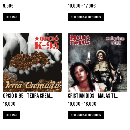
9,50
€
10,00
€
-
17,00
€
LEER MÁS
SELECCIONAR OPCIONES
OPCIÓ K-95 – TERRA CREMADA
CRISTIAN DIOS – MALAS TIERRAS
18,00
€
10,00
€
-
18,00
€
LEER MÁS
SELECCIONAR OPCIONES