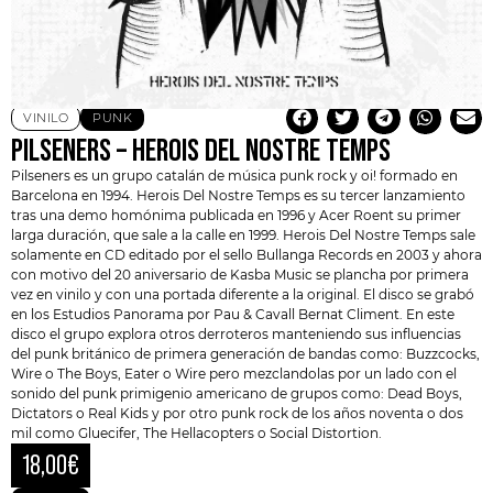
VINILO
PUNK
PILSENERS – HEROIS DEL NOSTRE TEMPS
Pilseners es un grupo catalán de música punk rock y oi! formado en
Barcelona en 1994. Herois Del Nostre Temps es su tercer lanzamiento
tras una demo homónima publicada en 1996 y Acer Roent su primer
larga duración, que sale a la calle en 1999. Herois Del Nostre Temps sale
solamente en CD editado por el sello Bullanga Records en 2003 y ahora
con motivo del 20 aniversario de
Kasba Music
se plancha por primera
vez en vinilo y con una portada diferente a la original. El disco se grabó
en los Estudios Panorama por Pau & Cavall Bernat Climent. En este
disco el grupo explora otros derroteros manteniendo sus influencias
del punk británico de primera generación de bandas como: Buzzcocks,
Wire o The Boys, Eater o Wire pero mezclandolas por un lado con el
sonido del punk primigenio americano de grupos como: Dead Boys,
Dictators o Real Kids y por otro punk rock de los años noventa o dos
mil como Gluecifer,
The Hellacopters
o Social Distortion.
18,00
€