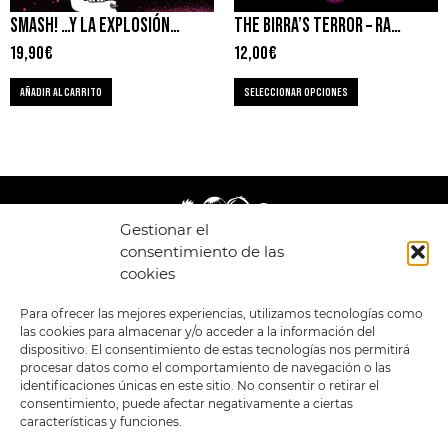
SMASH! …Y LA EXPLOSIÓN DEL PUNK EN LOS 90 – IAN WINWOOD
THE BIRRA’S TERROR – RAMONES
19,90
€
12,00
€
AÑADIR AL CARRITO
SELECCIONAR OPCIONES
Gestionar el
consentimiento de las
cookies
LEGAL
ENLACES
Para ofrecer las mejores experiencias, utilizamos tecnologías como
las cookies para almacenar y/o acceder a la información del
POLÍTICA DE
TIENDA
ESTILOS
dispositivo. El consentimiento de estas tecnologías nos permitirá
PRIVACIDAD
FORMATOS
PREVENTAS
procesar datos como el comportamiento de navegación o las
TÉRMINOS Y
OFERTAS
identificaciones únicas en este sitio. No consentir o retirar el
CONDICIONES
MERCHANDISING
GENERALES DE LA
consentimiento, puede afectar negativamente a ciertas
VENTA
FOUR SKULLS
características y funciones.
POLÍTICA DE COOKIES