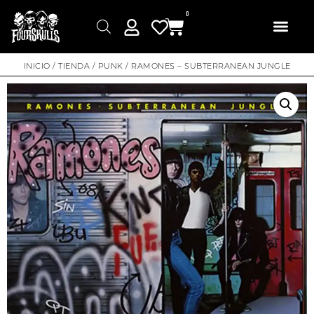
0
INICIO
/
TIENDA
/
PUNK
/ RAMONES – SUBTERRANEAN JUNGLE