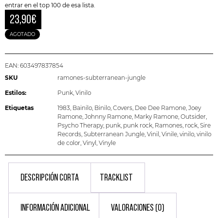
entrar en el top 100 de esa lista.
23,90
€
AGOTADO
EAN:
603497837854
SKU
ramones-subterranean-jungle
Estilos:
Punk
,
Vinilo
Etiquetas
1983
,
Bainilo
,
Binilo
,
Covers
,
Dee Dee Ramone
,
Joey
Ramone
,
Johnny Ramone
,
Marky Ramone
,
Outsider
,
Psycho Therapy
,
punk
,
punk rock
,
Ramones
,
rock
,
Sire
Records
,
Subterranean Jungle
,
Vinil
,
Vinile
,
vinilo
,
vinilo
de color
,
Vinyl
,
Vinyle
DESCRIPCIÓN CORTA
TRACKLIST
INFORMACIÓN ADICIONAL
VALORACIONES (0)