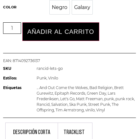
Negro
Galaxy
COLOR
Negro
Galaxy
AÑADIR AL CARRITO
EAN:
8714092736137
SKU
rancid-lets-go
Estilos:
Punk
,
Vinilo
Etiquetas
... And Out Come the Wolves
,
Bad Religion
,
Brett
Gurewitz
,
Epitaph Records
,
Green Day
,
Lars
Frederiksen
,
Let's Go
,
Matt Freeman
,
punk
,
punk rock
,
Rancid
,
Salvation
,
Ska Punk
,
Street Punk
,
The
Offspring
,
Tim Armstrong
,
vinilo
,
Vinyl
DESCRIPCIÓN CORTA
TRACKLIST