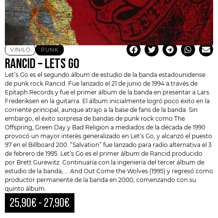
VINILO
PUNK
RANCID – LET´S GO
Let’s Go es el segundo álbum de estudio de la banda estadounidense
de punk rock
Rancid
. Fue lanzado el 21 de junio de 1994 a través de
Epitaph Records y fue el primer álbum de la banda en presentar a Lars
Frederiksen en la guitarra. El álbum inicialmente logró poco éxito en la
corriente principal, aunque atrajo a la base de fans de la banda. Sin
embargo, el éxito sorpresa de bandas de punk rock como The
Offspring, Green Day y Bad Religion a mediados de la década de 1990
provocó un mayor interés generalizado en Let’s Go, y alcanzó el puesto
97 en el Billboard 200. “Salvation” fue lanzado para radio alternativa el 3
de febrero de 1995. Let’s Go es el primer álbum de Rancid producido
por
Brett Gurewitz
. Continuaría con la ingeniería del tercer álbum de
estudio de la banda, … And Out Come the Wolves (1995) y regresó como
productor permanente de la banda en 2000, comenzando con su
quinto álbum.
25,90
€
-
27,90
€