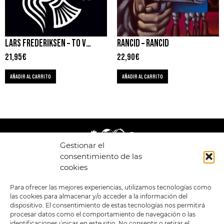
LARS FREDERIKSEN – TO VICTORY
RANCID – RANCID
21,95
€
22,90
€
AÑADIR AL CARRITO
AÑADIR AL CARRITO
Gestionar el
consentimiento de las
cookies
LEGAL
ENLACES
Para ofrecer las mejores experiencias, utilizamos tecnologías como
las cookies para almacenar y/o acceder a la información del
POLÍTICA DE
TIENDA
ESTILOS
dispositivo. El consentimiento de estas tecnologías nos permitirá
PRIVACIDAD
FORMATOS
PREVENTAS
procesar datos como el comportamiento de navegación o las
TÉRMINOS Y
OFERTAS
identificaciones únicas en este sitio. No consentir o retirar el