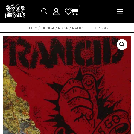
0
INICIO
/
TIENDA
/
PUNK
/ RANCID – LET´S GO