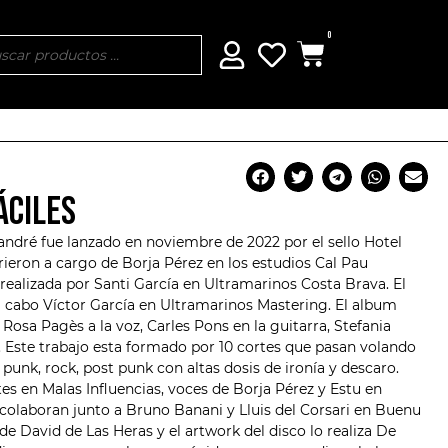
0
ÁCILES
andré
fue lanzado en noviembre de 2022 por el sello Hotel
ieron a cargo de Borja Pérez en los estudios Cal Pau
realizada por Santi García en
Ultramarinos Costa Brava
. El
 a cabo Víctor García en Ultramarinos Mastering. El album
sa Pagès a la voz, Carles Pons en la guitarra, Stefania
ía. Este trabajo esta formado por 10 cortes que pasan volando
unk, rock, post punk con altas dosis de ironía y descaro.
tes en Malas Influencias, voces de Borja Pérez y Estu en
 colaboran junto a Bruno Banani y Lluis del Corsari en Buenu
de David de Las Heras y el artwork del disco lo realiza De