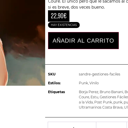
Coure. El único pero que le sacamos al
si es breve, dos veces bueno.
22,90
€
HAY EXISTENCIAS
AÑADIR AL CARRITO
SKU
sandre-gestiones-faciles
Estilos:
Punk
,
Vinilo
Etiquetas
Borja Perez
,
Bruno Banani
,
B
Coure
,
Estu
,
Gestiones Fácile
a la Vida
,
Post Punk
,
punk
,
pu
Ultramarinos Costa Brava
,
Ul