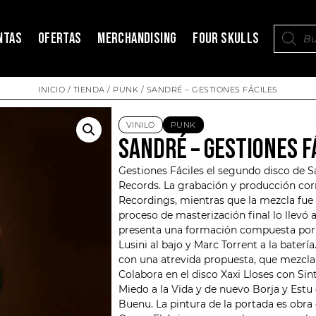
NTAS
OFERTAS
MERCHANDISING
FOUR SKULLS
INICIO
/
TIENDA
/
PUNK
/ SANDRÉ – GESTIONES FÁCILES
VINILO
PUNK
SANDRÉ – GESTIONES F
Gestiones Fáciles el segundo disco de
S
Records. La grabación y producción corr
Recordings, mientras que la mezcla fue 
proceso de masterización final lo llevó
presenta una formación compuesta por Ro
Lusini al bajo y Marc Torrent a la bater
con una atrevida propuesta, que mezcla p
Colabora en el disco Xaxi Lloses con Sin
Miedo a la Vida y de nuevo Borja y Estu
Buenu. La pintura de la portada es obra 