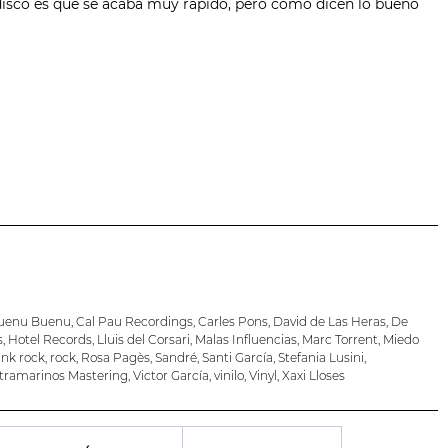
 disco es que se acaba muy rápido, pero como dicen lo bueno
uenu Buenu
,
Cal Pau Recordings
,
Carles Pons
,
David de Las Heras
,
De
s
,
Hotel Records
,
Lluis del Corsari
,
Malas Influencias
,
Marc Torrent
,
Miedo
nk rock
,
rock
,
Rosa Pagès
,
Sandré
,
Santi García
,
Stefania Lusini
,
tramarinos Mastering
,
Victor García
,
vinilo
,
Vinyl
,
Xaxi Lloses