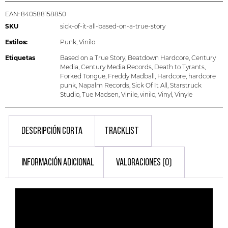
EAN:
840588158850
SKU
sick-of-it-all-based-on-a-true-story
Estilos:
Punk
,
Vinilo
Etiquetas
Based on a True Story
,
Beatdown Hardcore
,
Century
Media
,
Century Media Records
,
Death to Tyrants
,
Forked Tongue
,
Freddy Madball
,
Hardcore
,
hardcore
punk
,
Napalm Records
,
Sick Of It All
,
Starstruck
Studio
,
Tue Madsen
,
Vinile
,
vinilo
,
Vinyl
,
Vinyle
DESCRIPCIÓN CORTA
TRACKLIST
INFORMACIÓN ADICIONAL
VALORACIONES (0)