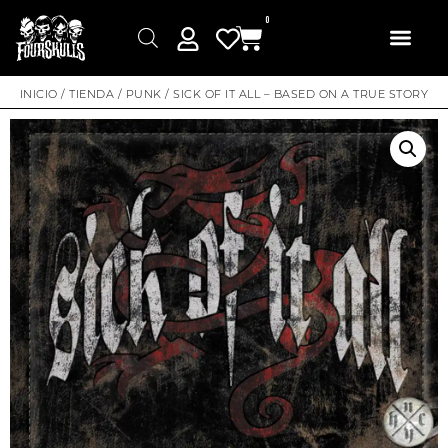
0
INICIO
/
TIENDA
/
PUNK
/ SICK OF IT ALL – BASED ON A TRUE STORY