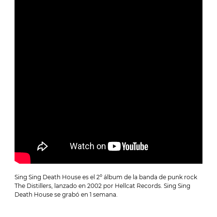
Sing Sing Death House es el 2º álbum de la banda de punk rock
The Distillers, lanzado en 2002 por Hellcat Records. Sing Sing
Death House se grabó en 1 semana.