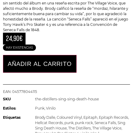
sin sentido del álbum en una reseña escrita por The Village Voice, que
afectó mucho a Brody. Brody calificó la reseña de “mordaz, hilarante y
suficientemente buena para cambiar su vida”, por lo que agradeció la
honestidad de la reseña. La canción “Seneca Falls” apareció en el juego
Tony Hawk’s Pro Skater 4 y es una referencia a la Convención de
Seneca Falls de 1848.
24,90
€
HAY EXISTENCIAS
AÑADIR AL CARRITO
EAN:
045778044115
SKU
the-distillers-sing-sing-death-house
Estilos:
Punk
,
Vinilo
Etiquetas
Brody Dalle
,
Coloured Vinyl
,
Epitaph
,
Epitaph Records
,
Hellcat Records
,
punk
,
punk rock
,
Seneca Falls
,
Sing
Sing Death House
,
The Distillers
,
The Village Voice
,