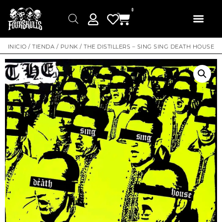
0
INICIO
/
TIENDA
/
PUNK
/ THE DISTILLERS – SING SING DEATH HOUSE