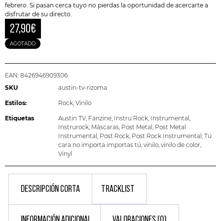
febrero. Si pasan cerca tuyo no pierdas la oportunidad de acercarte a
disfrutar de su directo.
27,90
€
AGOTADO
EAN:
8426946909306
SKU
austin-tv-rizoma
Estilos:
Rock
,
Vinilo
Etiquetas
Austin TV
,
Fanzine
,
Instru Rock
,
Instrumental
,
Instrurock
,
Máscaras
,
Post Metal
,
Post Metal
Instrumental
,
Post Rock
,
Post Rock Instrumental
,
Tú
cara no importa importas tú
,
vinilo
,
vinilo de color
,
Vinyl
DESCRIPCIÓN CORTA
TRACKLIST
INFORMACIÓN ADICIONAL
VALORACIONES (0)