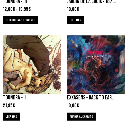
TOUNDRA ‎- III
JARDIN DE LA CROIX ‎- 187 STEPS TO CROSS THE UNIVERSE
12,00
€
-
19,95
€
10,00
€
SELECCIONAR OPCIONES
LEER MÁS
TOUNDRA – II
EXXASENS – BACK TO EARTH
21,95
€
10,00
€
LEER MÁS
AÑADIR AL CARRITO