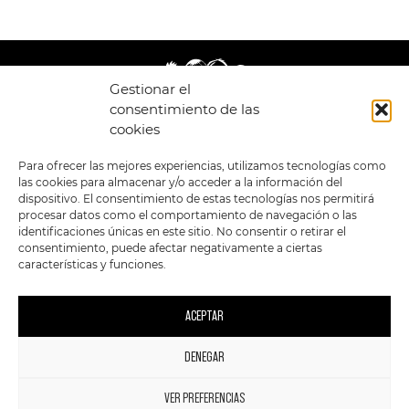
Gestionar el
consentimiento de las
cookies
LEGAL
ENLACES
Para ofrecer las mejores experiencias, utilizamos tecnologías como
las cookies para almacenar y/o acceder a la información del
POLÍTICA DE
TIENDA
ESTILOS
dispositivo. El consentimiento de estas tecnologías nos permitirá
PRIVACIDAD
FORMATOS
PREVENTAS
procesar datos como el comportamiento de navegación o las
TÉRMINOS Y
OFERTAS
identificaciones únicas en este sitio. No consentir o retirar el
CONDICIONES
MERCHANDISING
GENERALES DE LA
consentimiento, puede afectar negativamente a ciertas
VENTA
FOUR SKULLS
características y funciones.
POLÍTICA DE COOKIES
SIGUENOS EN:
METODOS DE PAGO:
ACEPTAR
DENEGAR
1
VER PREFERENCIAS