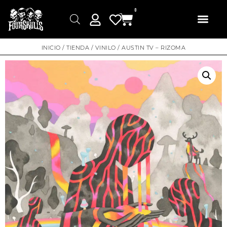
0
INICIO
/
TIENDA
/
VINILO
/ AUSTIN TV – RIZOMA