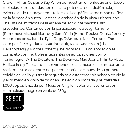
Crown, Minus Celsius o Say When demuestran un enfoque orientado a
melodías estructuradas con un claro potencial de radiofórmula,
evidenciando un mayor control de la discográfica sobre el sonido final
de la formación sueca. Destaca la grabación de la pista Friends, con
una lista de invitados de la escena del rock internacional sin
precedentes. Contando con la participación de Joey Ramone
(Ramones), Michael Monroe y Sami Yaffa (Hanoi Rocks), Danko Jones y
miembros de su banda, Tyla (Dogs D’Amour), Nina Persson (The
Cardigans), Kory Clarke (Warrior Soul), Nicke Andersson (The
Hellacopters) y Björne Fröberg (The Nomads). La colaboración se
completó con múltiples integrantes de agrupaciones como
Turbonegro
, L7, The Dictators, The Dwarves, Mad Juana, Infinite Mass,
Halfcocked y Tuscaurora, convirtiendo esta canción en un importante
registro histórico dentro del género. 23 años despues de su primera
edición en vinilo y 11 tras la segunda sale este tercer planchado en vinilo
y el primero en vinilo de color en una edición limitada y numerada a
1.000 copias lanzada por Music on Vinyl en color transparente con
marmoleado negro en vinilo de 180g.
28,90
€
AGOTADO
EAN:
8719262041349