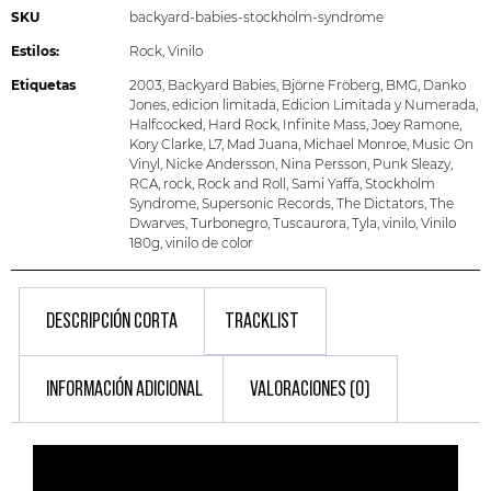
SKU
backyard-babies-stockholm-syndrome
Estilos:
Rock
,
Vinilo
Etiquetas
2003
,
Backyard Babies
,
Björne Fröberg
,
BMG
,
Danko
Jones
,
edicion limitada
,
Edicion Limitada y Numerada
,
Halfcocked
,
Hard Rock
,
Infinite Mass
,
Joey Ramone
,
Kory Clarke
,
L7
,
Mad Juana
,
Michael Monroe
,
Music On
Vinyl
,
Nicke Andersson
,
Nina Persson
,
Punk Sleazy
,
RCA
,
rock
,
Rock and Roll
,
Sami Yaffa
,
Stockholm
Syndrome
,
Supersonic Records
,
The Dictators
,
The
Dwarves
,
Turbonegro
,
Tuscaurora
,
Tyla
,
vinilo
,
Vinilo
180g
,
vinilo de color
DESCRIPCIÓN CORTA
TRACKLIST
INFORMACIÓN ADICIONAL
VALORACIONES (0)