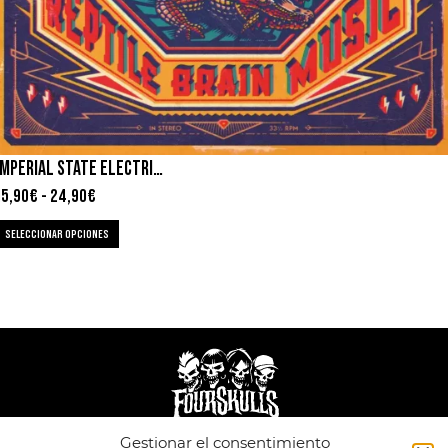
IMPERIAL STATE ELECTRIC – REPTILE BRAIN MUSIC
15,90
€
-
24,90
€
SELECCIONAR OPCIONES
Gestionar el consentimiento