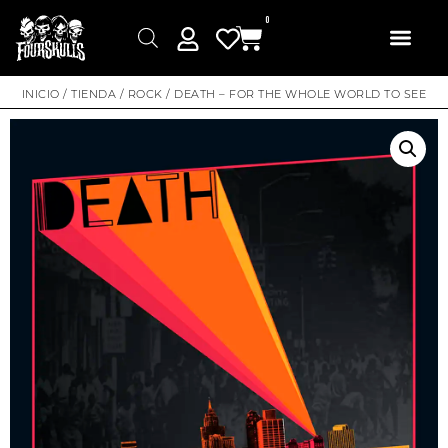
0
INICIO
/
TIENDA
/
ROCK
/ DEATH – FOR THE WHOLE WORLD TO SEE