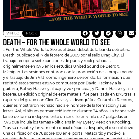
VINILO
ROCK
DEATH – FOR THE WHOLE WORLD TO SEE
…For the Whole World to See es el disco debut de la banda detroitina
Death
, publicado el 17 de febrero de 2009 por el sello Drag City. El
trabajo recupera siete canciones de punk y rock grabadas
originalmente en 1975 en los estudios United Sound de Detroit,
Míchigan. Las sesiones contaron con la producción de la propia banda
y el trabajo de Jim Vitti como ingeniero de sonido. La formación que
registró estos temas estuvo compuesta por David Hackney a la
guitarra, Bobby Hackney al bajo y voz principal, y Dannis Hackney a la
batería. La edición original de este material fue paralizada en 1975 tras la
ruptura del grupo con Clive Davis y la discográfica Columbia Records,
quienes mostraron rechazo hacia el nombre de la formación y sus
letras. Así, el álbum permaneció inédito durante 34 años. La banda solo
lanzó de forma independiente un sencillo en vinilo de 7 pulgadas en
1976 que incluía los temas Politicians in My Eyes y Keep on Knocking.
Tras su rescate y lanzamiento oficial décadas después, el disco obtuvo
una calificación de 76 sobre 100 en el portal Metacritic y motivó la
reunión de los miembros supervivientes con un nuevo guitarrista. La