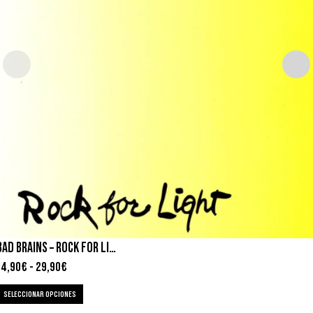
BAD BRAINS – ROCK FOR LIGHT
14,90
€
-
29,90
€
SELECCIONAR OPCIONES