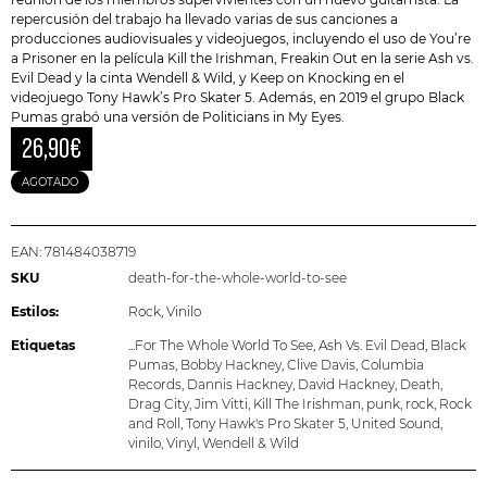
repercusión del trabajo ha llevado varias de sus canciones a
producciones audiovisuales y videojuegos, incluyendo el uso de You’re
a Prisoner en la película Kill the Irishman, Freakin Out en la serie Ash vs.
Evil Dead y la cinta Wendell & Wild, y Keep on Knocking en el
videojuego Tony Hawk’s Pro Skater 5. Además, en 2019 el grupo
Black
Pumas
grabó una versión de Politicians in My Eyes.
26,90
€
AGOTADO
EAN:
781484038719
SKU
death-for-the-whole-world-to-see
Estilos:
Rock
,
Vinilo
Etiquetas
...For The Whole World To See
,
Ash Vs. Evil Dead
,
Black
Pumas
,
Bobby Hackney
,
Clive Davis
,
Columbia
Records
,
Dannis Hackney
,
David Hackney
,
Death
,
Drag City
,
Jim Vitti
,
Kill The Irishman
,
punk
,
rock
,
Rock
and Roll
,
Tony Hawk's Pro Skater 5
,
United Sound
,
vinilo
,
Vinyl
,
Wendell & Wild