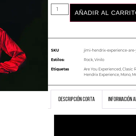
AÑADIR AL CARRI
SKU
jimi-hendrix-experience-are
Estilos:
Rock
,
Vinilo
Etiquetas
Are You Experienced
,
Clasic 
Hendrix Experience
,
Mono
,
M
DESCRIPCIÓN CORTA
INFORMACIÓN A