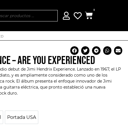
0
ED
NCE – ARE YOU EXPERIENCED
udio debut de
Jimi Hendrix Experience
. Lanzado en 1967, el LP
mediato, y es ampliamente considerado como uno de los
ca rock
. El álbum presenta el enfoque innovador de Jimi
la guitarra eléctrica, que pronto estableció una nueva
rock duro.
l
Portada USA
Normal
Portada USA