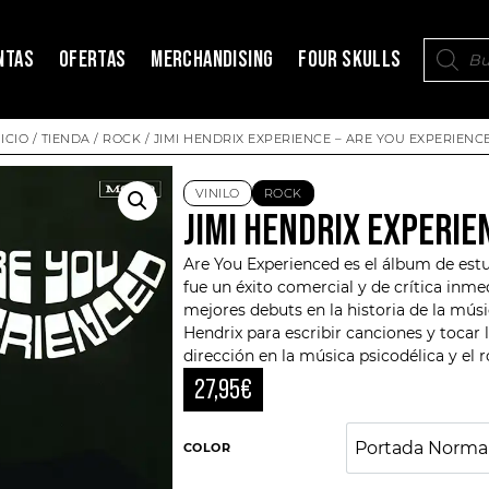
NTAS
OFERTAS
MERCHANDISING
FOUR SKULLS
NICIO
/
TIENDA
/
ROCK
/ JIMI HENDRIX EXPERIENCE – ARE YOU EXPERIENC
VINILO
ROCK
JIMI HENDRIX EXPERIE
Are You Experienced es el álbum de est
fue un éxito comercial y de crítica in
mejores debuts en la historia de la
músi
Hendrix para escribir canciones y tocar 
dirección en la música psicodélica y el 
27,95
€
Portada Norma
COLOR
Portada 