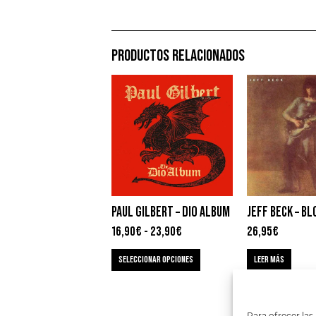
PRODUCTOS RELACIONADOS
PAUL GILBERT – DIO ALBUM
JEFF BECK – B
16,90
€
-
23,90
€
26,95
€
SELECCIONAR OPCIONES
LEER MÁS
Para ofrecer las