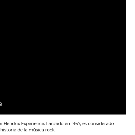
mi Hendrix Experience. Lanzado en 1967, es considerado
istoria de la música rock.