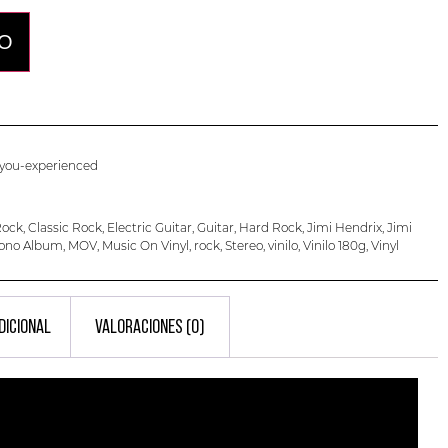
TO
-you-experienced
Rock
,
Classic Rock
,
Electric Guitar
,
Guitar
,
Hard Rock
,
Jimi Hendrix
,
Jimi
ono Album
,
MOV
,
Music On Vinyl
,
rock
,
Stereo
,
vinilo
,
Vinilo 180g
,
Vinyl
DICIONAL
VALORACIONES (0)