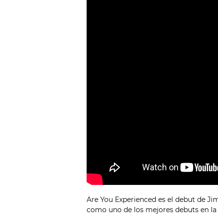
Are You Experienced es el debut de Ji
como uno de los mejores debuts en la h