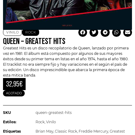
VINILO
ROCK
QUEEN – GREATEST HITS
Greatest Hits es un disco recopilatorio de Queen, lanzado por primera
vez en 1981. El álbum está compuesto por algunos de sus mayores
éxitos desde su primer tema en listas en el año 1974, hasta el año 1980.
El tracklist no era siempre fijo y hay variaciones en el según el país de
su edición. Un disco imprescindible que abarca la primera época de
esta mitica banda.
32,95
€
AGOTADO
SKU
queen-greatest-hits
Estilos:
Rock
,
Vinilo
Etiquetas
Brian May
,
Classic Rock
,
Freddie Mercury
,
Greatest