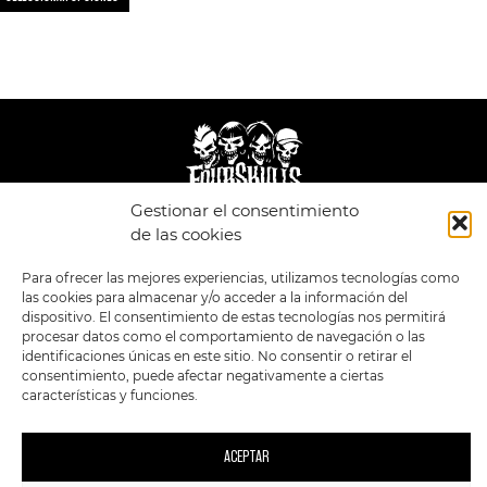
Gestionar el consentimiento
de las cookies
LEGAL
ENLACES
Para ofrecer las mejores experiencias, utilizamos tecnologías como
POLÍTICA DE
TIENDA
ESTILOS
PRIVACIDAD
las cookies para almacenar y/o acceder a la información del
FORMATOS
PREVENTAS
TÉRMINOS Y
dispositivo. El consentimiento de estas tecnologías nos permitirá
OFERTAS
CONDICIONES
procesar datos como el comportamiento de navegación o las
MERCHANDISING
GENERALES DE LA
identificaciones únicas en este sitio. No consentir o retirar el
VENTA
FOUR SKULLS
consentimiento, puede afectar negativamente a ciertas
POLÍTICA DE COOKIES
características y funciones.
SIGUENOS EN:
METODOS DE PAGO:
ACEPTAR