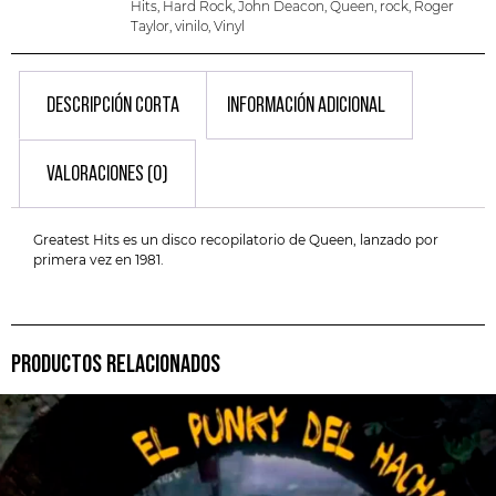
Hits
,
Hard Rock
,
John Deacon
,
Queen
,
rock
,
Roger
Taylor
,
vinilo
,
Vinyl
DESCRIPCIÓN CORTA
INFORMACIÓN ADICIONAL
VALORACIONES (0)
Greatest Hits es un disco recopilatorio de Queen, lanzado por
primera vez en 1981.
PRODUCTOS RELACIONADOS