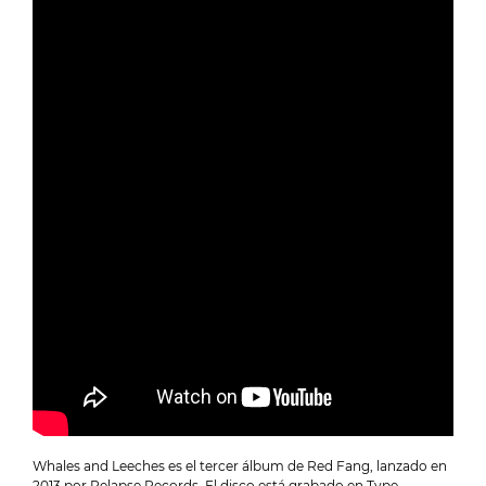
Whales and Leeches es el tercer álbum de Red Fang, lanzado en
2013 por Relapse Records. El disco está grabado en Type