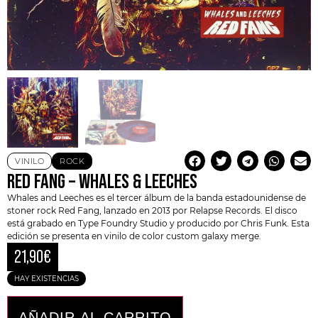
VINILO
ROCK
RED FANG – WHALES & LEECHES
Whales and Leeches es el tercer álbum de la banda estadounidense de
stoner rock
Red Fang
, lanzado en 2013 por
Relapse Records
. El disco
está grabado en Type Foundry Studio y producido por
Chris Funk
. Esta
edición se presenta en vinilo de color custom galaxy merge.
21,90
€
HAY EXISTENCIAS
AÑADIR AL CARRITO