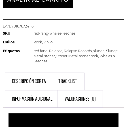
EAN:
781676724116
SKU
red-fang-whales-leeches
Estilos:
Rock
,
Vinilo
Etiquetas
red fang
,
Relapse
,
Relapse Records
,
sludge
,
Sludge
Metal
,
stoner
,
Stoner Metal
,
stoner rock
,
Whales &
Leeches
DESCRIPCIÓN CORTA
TRACKLIST
INFORMACIÓN ADICIONAL
VALORACIONES (0)