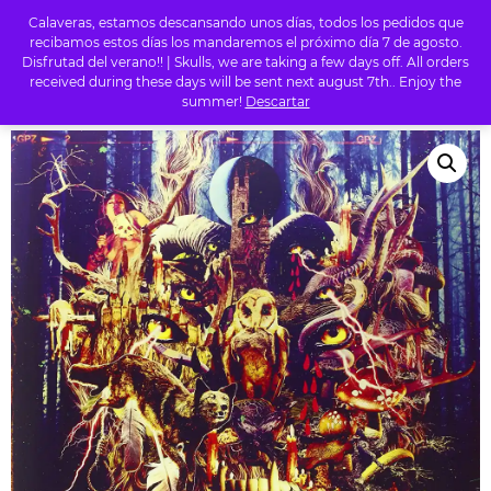
Calaveras, estamos descansando unos días, todos los pedidos que
0
recibamos estos días los mandaremos el próximo día 7 de agosto.
Disfrutad del verano!! | Skulls, we are taking a few days off. All orders
received during these days will be sent next august 7th.. Enjoy the
summer!
Descartar
INICIO
/
TIENDA
/
VINILO
/ RED FANG – WHALES & LEECHES