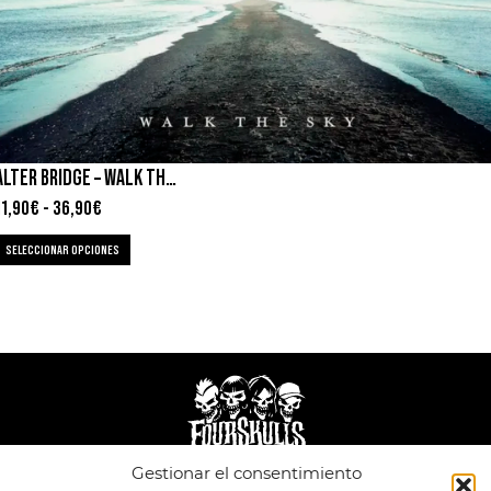
ALTER BRIDGE – WALK THE SKY
11,90
€
-
36,90
€
SELECCIONAR OPCIONES
Gestionar el consentimiento