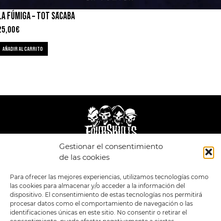
LA FÚMIGA – TOT S´ACABA
25,00
€
AÑADIR AL CARRITO
Gestionar el consentimiento
de las cookies
LEGAL
ENLACES
Para ofrecer las mejores experiencias, utilizamos tecnologías como
POLÍTICA DE
TIENDA
ESTILOS
PRIVACIDAD
las cookies para almacenar y/o acceder a la información del
FORMATOS
PREVENTAS
TÉRMINOS Y
dispositivo. El consentimiento de estas tecnologías nos permitirá
OFERTAS
CONDICIONES
procesar datos como el comportamiento de navegación o las
MERCHANDISING
GENERALES DE LA
identificaciones únicas en este sitio. No consentir o retirar el
VENTA
FOUR SKULLS