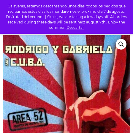
Calaveras, estamos descansando unos días, todos los pedidos que
0
recibamos estos días los mandaremos el próximo día 7 de agosto.
Disfrutad del verano!! | Skulls, we are taking a few days off. All orders
received during these days will be sent next august 7th.. Enjoy the
summer!
Descartar
INICIO
/
TIENDA
/
ROCK
/ RODRIGO Y GABRIELA – AREA 52