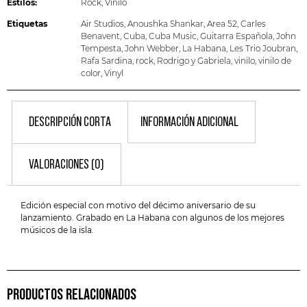
Estilos:
Rock
,
Vinilo
Etiquetas
Air Studios
,
Anoushka Shankar
,
Area 52
,
Carles
Benavent
,
Cuba
,
Cuba Music
,
Guitarra Española
,
John
Tempesta
,
John Webber
,
La Habana
,
Les Trio Joubran
,
Rafa Sardina
,
rock
,
Rodrigo y Gabriela
,
vinilo
,
vinilo de
color
,
Vinyl
DESCRIPCIÓN CORTA
INFORMACIÓN ADICIONAL
VALORACIONES (0)
Edición especial con motivo del décimo aniversario de su
lanzamiento. Grabado en La Habana con algunos de los mejores
músicos de la isla.
PRODUCTOS RELACIONADOS