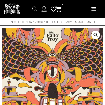
0
INICIO
/
TIENDA
/
ROCK
/ THE FALL OF TROY – MUKILTEARTH