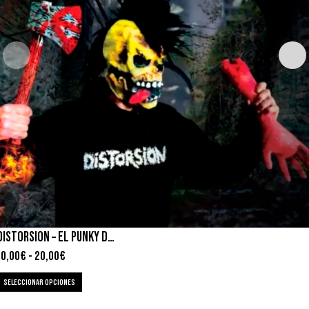
DISTORSION – EL PUNKY DEL HACHA
10,00
€
-
20,00
€
SELECCIONAR OPCIONES