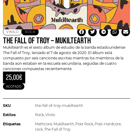
VINILO
ROCK
THE FALL OF TROY – MUKILTEARTH
Mukiltearth es el sexto álbum de estudio de la banda estadounidense
The Fall of Troy, lanzado el 7 de agosto de 2020. El álbum está
compuesto por seis canciones escritas mientras los miembros de la
banda aún estaban en la escuela secundaria, seguidas de cuatro
canciones compuestas recientemente.
25,00
€
AGOTADO
SKU
the-fall-of-troy-mukiltearth
Estilos:
Rock
,
Vinilo
Etiquetas
Mathcore
,
Mukiltearth
,
Post Rock
,
Post-Hardcore
,
rock
,
The Fall of Troy