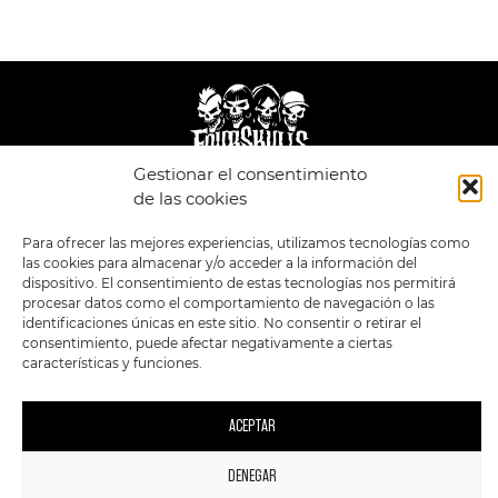
Gestionar el consentimiento
de las cookies
LEGAL
ENLACES
Para ofrecer las mejores experiencias, utilizamos tecnologías como
POLÍTICA DE
TIENDA
ESTILOS
PRIVACIDAD
las cookies para almacenar y/o acceder a la información del
FORMATOS
PREVENTAS
dispositivo. El consentimiento de estas tecnologías nos permitirá
TÉRMINOS Y
OFERTAS
CONDICIONES
procesar datos como el comportamiento de navegación o las
MERCHANDISING
GENERALES DE LA
identificaciones únicas en este sitio. No consentir o retirar el
VENTA
FOUR SKULLS
consentimiento, puede afectar negativamente a ciertas
POLÍTICA DE COOKIES
características y funciones.
SIGUENOS EN:
METODOS DE PAGO:
ACEPTAR
DENEGAR