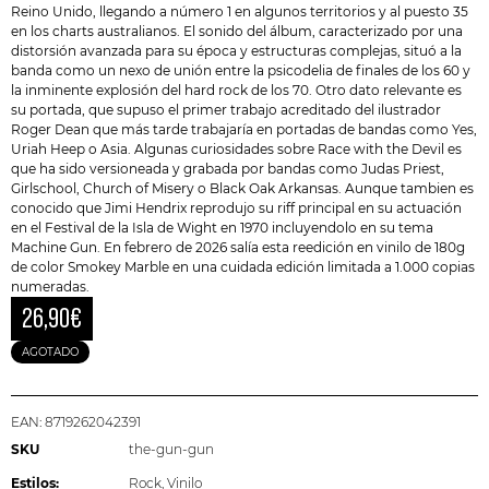
Reino Unido, llegando a número 1 en algunos territorios y al puesto 35
en los charts australianos. El sonido del álbum, caracterizado por una
distorsión avanzada para su época y estructuras complejas, situó a la
banda como un nexo de unión entre la psicodelia de finales de los 60 y
la inminente explosión del hard rock de los 70. Otro dato relevante es
su portada, que supuso el primer trabajo acreditado del ilustrador
Roger Dean que más tarde trabajaría en portadas de bandas como Yes,
Uriah Heep o Asia. Algunas curiosidades sobre Race with the Devil es
que ha sido versioneada y grabada por bandas como
Judas Priest
,
Girlschool, Church of Misery o Black Oak Arkansas. Aunque tambien es
conocido que Jimi Hendrix reprodujo su riff principal en su actuación
en el Festival de la Isla de Wight en 1970 incluyendolo en su tema
Machine Gun. En febrero de 2026 salía esta reedición en vinilo de 180g
de color Smokey Marble en una cuidada edición limitada a 1.000 copias
numeradas.
26,90
€
AGOTADO
EAN:
8719262042391
SKU
the-gun-gun
Estilos:
Rock
,
Vinilo