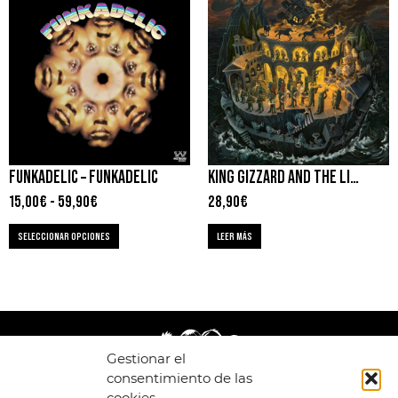
FUNKADELIC – FUNKADELIC
KING GIZZARD AND THE LIZARD WIZARD – PHANTOM ISLAND
15,00
€
-
59,90
€
28,90
€
SELECCIONAR OPCIONES
LEER MÁS
Gestionar el
consentimiento de las
cookies