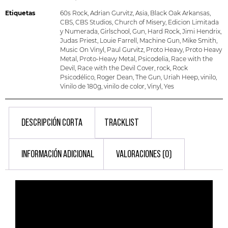
Etiquetas
60s Rock
,
Adrian Gurvitz
,
Asia
,
Black Oak Arkansas
,
CBS
,
CBS Studios
,
Church of Misery
,
Edicion Limitada
y Numerada
,
Girlschool
,
Gun
,
Hard Rock
,
Jimi Hendrix
,
Judas Priest
,
Louie Farrell
,
Machine Gun
,
Mike Smith
,
Music On Vinyl
,
Paul Gurvitz
,
Proto Heavy
,
Proto Heavy
Metal
,
Proto-Heavy Metal
,
Psicodelia
,
Race with the
Devil
,
Race with the Devil Cover
,
rock
,
Rock
Psicodélico
,
Roger Dean
,
The Gun
,
Uriah Heep
,
vinilo
,
Vinilo de 180g
,
vinilo de color
,
Vinyl
,
Yes
DESCRIPCIÓN CORTA
TRACKLIST
INFORMACIÓN ADICIONAL
VALORACIONES (0)