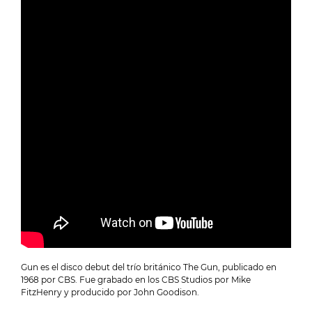
Gun es el disco debut del trío británico The Gun, publicado en
1968 por CBS. Fue grabado en los CBS Studios por Mike
FitzHenry y producido por John Goodison.