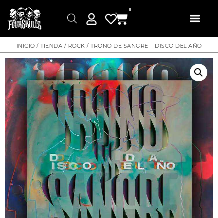
0
INICIO
/
TIENDA
/
ROCK
/ TRONO DE SANGRE – DISCO DEL AÑO