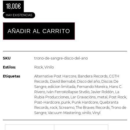
18,00
€
HAY EXISTENCIAS
AÑADIR AL CARRITO
SKU
trono-de-sangre-disco-del-ano
Estilos:
Rock
,
Vinilo
Etiquetas
Alternative Post Harcore
,
Bandera Records
,
CGTH
Records
,
David Bernabé
,
Disco del año
,
Discos De
Sangre
,
edicion limitada
,
Fernando Moreira
,
Hans C.
Rivero
,
Iván FerroKollapse Stvdio
,
Javier Roldón
,
La
Rubia Producciones
,
Lar Gravacións
,
metal
,
Post Rock
,
Post-Hardcore
,
punk
,
Punk Hardcore
,
Quebranta
Records
,
rock
,
Screamo
,
The Braves Records
,
Trono de
Sangre
,
Vacuum Mastering
,
vinilo
,
Vinyl