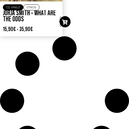
CD
,
VINILO
OTROS
JORJA SMITH – WHAT ARE
THE ODDS
15,90
€
-
35,90
€