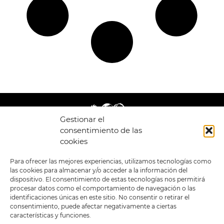
Gestionar el
consentimiento de las
cookies
LEGAL
ENLACES
Para ofrecer las mejores experiencias, utilizamos tecnologías como
las cookies para almacenar y/o acceder a la información del
POLÍTICA DE
TIENDA
ESTILOS
dispositivo. El consentimiento de estas tecnologías nos permitirá
PRIVACIDAD
FORMATOS
PREVENTAS
procesar datos como el comportamiento de navegación o las
TÉRMINOS Y
OFERTAS
identificaciones únicas en este sitio. No consentir o retirar el
CONDICIONES
MERCHANDISING
GENERALES DE LA
consentimiento, puede afectar negativamente a ciertas
VENTA
FOUR SKULLS
características y funciones.
POLÍTICA DE COOKIES