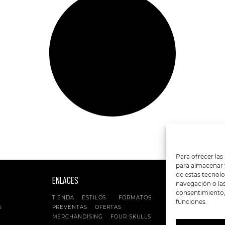
Para ofrecer las
para almacenar y
de estas tecnol
ENLACES
SIGUENOS EN:
navegación o las 
consentimiento, 
TIENDA
ESTILOS
FORMATOS
funciones.
S
PREVENTAS
OFERTAS
MERCHANDISING
FOUR SKULLS