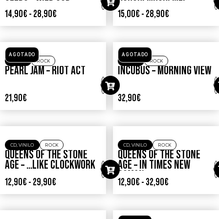
CD
,
VINILO
OTROS
CD
,
VINILO
ROCK
NICK CAVE & THE BAD
SMASHING PUMPKINS –
SEEDS – WILD GOD
AGHORI MHORI MEI
14,90
€
-
28,90
€
15,00
€
-
28,90
€
AGOTADO
AGOTADO