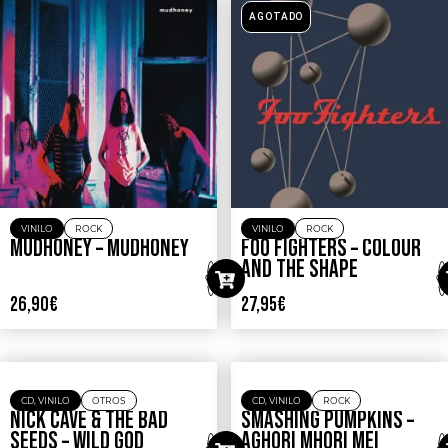
AGOTADO
VINILO
ROCK
VINILO
ROCK
MUDHONEY – MUDHONEY
FOO FIGHTERS – COLOUR
AND THE SHAPE
26,90
€
27,95
€