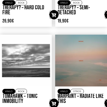
VINILO
ROCK
VINILO
ROCK
THERAPY? – HARD COLD
THERAPY? – SEMI-
FIRE
DETACHED
26,90
€
19,90
€
VINILO
ROCK
VINILO
OTROS
TOMAHAWK – TONIC
WARPAINT – RADIATE LIKE
INMOBILITY
THIS