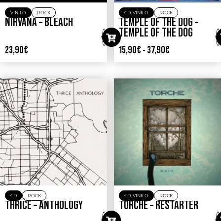
VINILO
ROCK
CD
,
VINILO
ROCK
NIRVANA – BLEACH
TEMPLE OF THE DOG –
TEMPLE OF THE DOG
23,90
€
15,90
€
-
37,90
€
CD
ROCK
CD
,
VINILO
ROCK
THRICE – ANTHOLOGY
TORCHE – RESTARTER