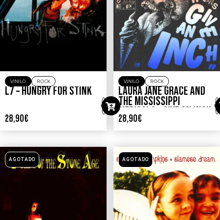
VINILO
ROCK
VINILO
ROCK
L7 – HUNGRY FOR STINK
LAURA JANE GRACE AND
THE MISSISSIPPI
MEDICALS – GIVE AN INCH
28,90
€
28,90
€
AGOTADO
AGOTADO