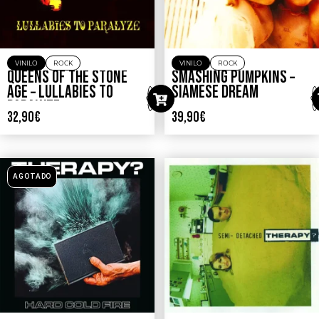
VINILO
ROCK
VINILO
ROCK
QUEENS OF THE STONE
SMASHING PUMPKINS –
AGE – LULLABIES TO
SIAMESE DREAM
PARALYZE
32,90
€
39,90
€
AGOTADO