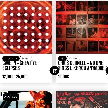
CD
,
VINILO
METAL
CD
OTROS
CAVE IN – CREATIVE
CHRIS CORNELL – NO ONE
ECLIPSES
SINGS LIKE YOU ANYMORE
12,00
€
-
25,90
€
10,00
€
AGOTADO