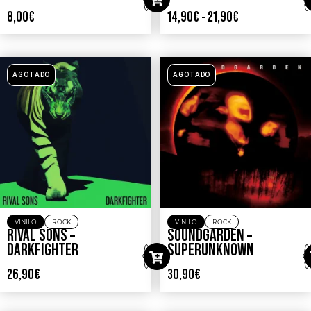
8,00
€
14,90
€
-
21,90
€
AGOTADO
AGOTADO
VINILO
ROCK
VINILO
ROCK
RIVAL SONS –
SOUNDGARDEN –
DARKFIGHTER
SUPERUNKNOWN
26,90
€
30,90
€