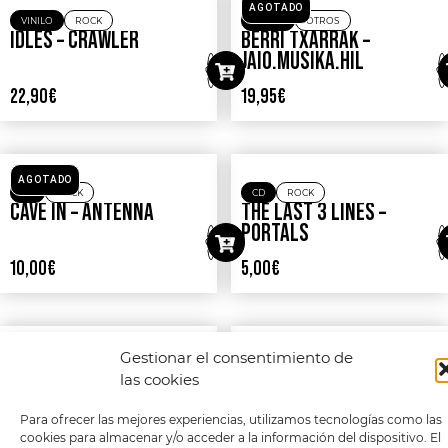
VINILO
ROCK
VINILO
ROCK
PEARL JAM – RIOT ACT
INCUBUS – MORNING VIEW
21,90
€
32,90
€
Gestionar el consentimiento de
las cookies
Para ofrecer las mejores experiencias, utilizamos tecnologías como las
cookies para almacenar y/o acceder a la información del dispositivo. El
CD
,
VINILO
ROCK
CD
,
VINILO
ROCK