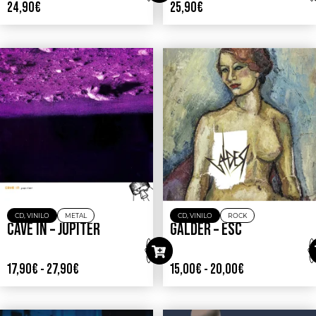
24,90
€
25,90
€
CD
,
VINILO
METAL
CD
,
VINILO
ROCK
CAVE IN – JUPITER
GALDER – ESC
17,90
€
-
27,90
€
15,00
€
-
20,00
€