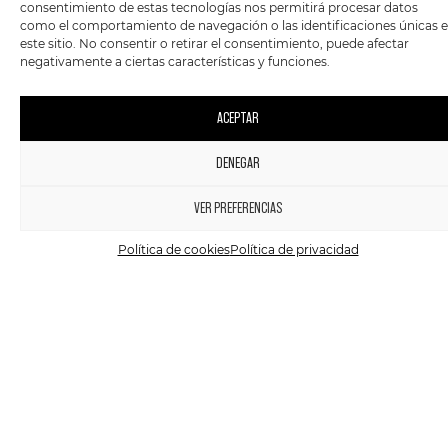
consentimiento de estas tecnologías nos permitirá procesar datos
QUEENS OF THE STONE
QUEENS OF THE STONE
como el comportamiento de navegación o las identificaciones únicas 
AGE – …LIKE CLOCKWORK
AGE – IN TIMES NEW
este sitio. No consentir o retirar el consentimiento, puede afectar
ROMAN
negativamente a ciertas características y funciones.
12,90
€
-
29,90
€
12,90
€
-
32,90
€
ACEPTAR
AGOTADO
DENEGAR
1
VER PREFERENCIAS
Política de cookies
Política de privacidad
VINILO
ROCK
VINILO
OTROS
IDLES – CRAWLER
BERRI TXARRAK –
JAIO.MUSIKA.HIL
22,90
€
19,95
€