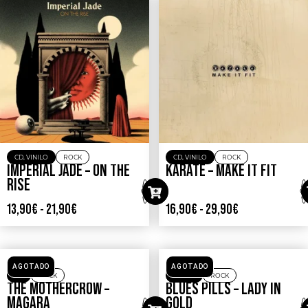
CD
,
VINILO
ROCK
CD
,
VINILO
ROCK
IMPERIAL JADE – ON THE
KARATE – MAKE IT FIT
RISE
13,90
€
-
21,90
€
16,90
€
-
29,90
€
AGOTADO
AGOTADO