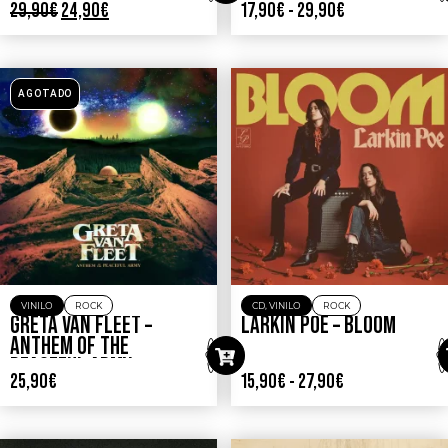
29,90
€
24,90
€
17,90
€
-
29,90
€
AGOTADO
VINILO
ROCK
CD
,
VINILO
ROCK
GRETA VAN FLEET –
LARKIN POE – BLOOM
ANTHEM OF THE
PEACEFUL ARMY
25,90
€
15,90
€
-
27,90
€