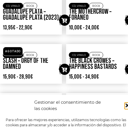
CD
,
VINILO
ROCK
VINILO
ROCK
LARKIN POE – SELF MADE
AC/DC – LIVE
MAN
14,90
€
-
27,90
€
42,99
€
Gestionar el consentimiento de
las cookies
Para ofrecer las mejores experiencias, utilizamos tecnologías como las
cookies para almacenar y/o acceder a la información del dispositivo. El
CD
,
VINILO
ROCK
CD
,
VINILO
ROCK