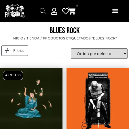
0
BLUES ROCK
INICIO
/
TIENDA
/ PRODUCTOS ETIQUETADOS “BLUES ROCK”
Filtros
AGOTADO