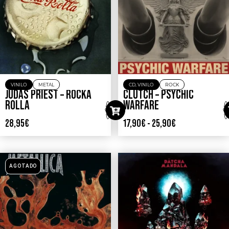
VINILO
METAL
CD
,
VINILO
ROCK
JUDAS PRIEST – ROCKA
CLUTCH – PSYCHIC
ROLLA
WARFARE
28,95
€
17,90
€
-
25,90
€
AGOTADO