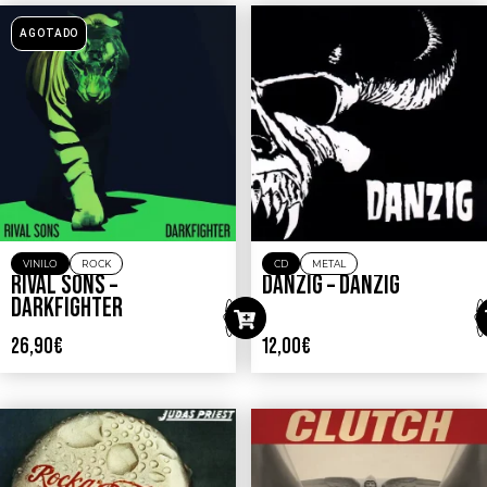
AGOTADO
VINILO
ROCK
CD
METAL
RIVAL SONS –
DANZIG – DANZIG
DARKFIGHTER
26,90
€
12,00
€