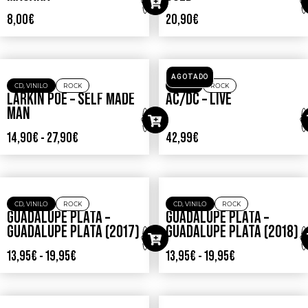
CD
ROCK
VINILO
ROCK
THE MOTHERCROW –
BLUES PILLS – LADY IN
MAGARA
GOLD
8,00
€
20,90
€
AGOTADO