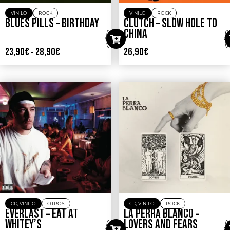
VINILO
ROCK
VINILO
ROCK
BLUES PILLS – BIRTHDAY
CLUTCH – SLOW HOLE TO
CHINA
23,90
€
-
28,90
€
26,90
€
CD
,
VINILO
OTROS
CD
,
VINILO
ROCK
EVERLAST – EAT AT
LA PERRA BLANCO –
WHITEY’S
LOVERS AND FEARS