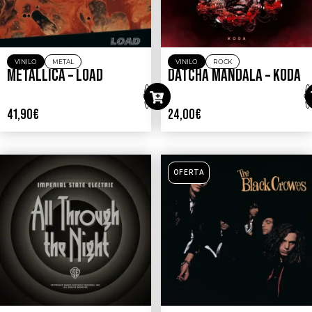
VINILO
METAL
VINILO
ROCK
METALLICA – LOAD
DÄTCHA MANDALA – KODA
41,90
€
24,00
€
OFERTA