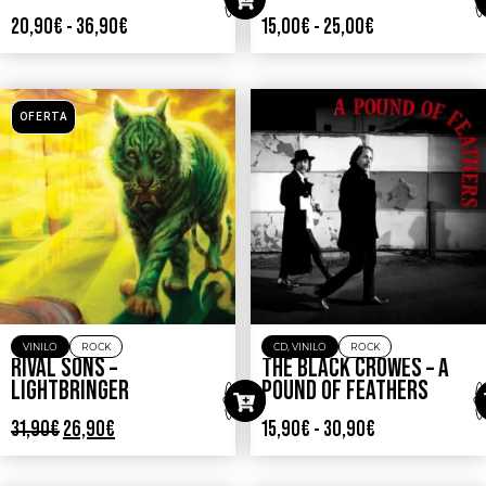
20,90
€
-
36,90
€
15,00
€
-
25,00
€
OFERTA
VINILO
ROCK
CD
,
VINILO
ROCK
RIVAL SONS –
THE BLACK CROWES – A
LIGHTBRINGER
POUND OF FEATHERS
31,90
€
26,90
€
15,90
€
-
30,90
€