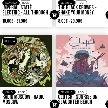
CD
,
VINILO
ROCK
CD
,
VINILO
ROCK
IMPERIAL STATE
THE BLACK CROWES –
ELECTRIC – ALL THROUGH
SHAKE YOUR MONEY
THE NIGHT
MAKER
10,00
€
-
21,90
€
8,00
€
-
29,90
€
OFERTA
VINILO
ROCK
CD
,
VINILO
ROCK
RADIO MOSCOW – RADIO
CLUTCH – SUNRISE ON
MOSCOW
SLAUGHTER BEACH