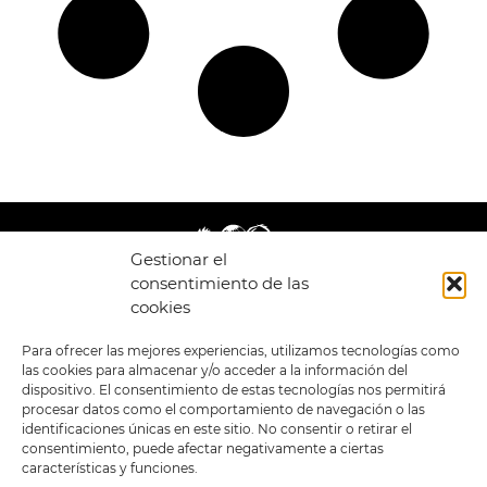
Gestionar el
consentimiento de las
cookies
LEGAL
ENLACES
Para ofrecer las mejores experiencias, utilizamos tecnologías como
las cookies para almacenar y/o acceder a la información del
POLÍTICA DE
TIENDA
ESTILOS
dispositivo. El consentimiento de estas tecnologías nos permitirá
PRIVACIDAD
FORMATOS
PREVENTAS
procesar datos como el comportamiento de navegación o las
TÉRMINOS Y
OFERTAS
identificaciones únicas en este sitio. No consentir o retirar el
CONDICIONES
MERCHANDISING
GENERALES DE LA
consentimiento, puede afectar negativamente a ciertas
VENTA
FOUR SKULLS
características y funciones.
POLÍTICA DE COOKIES