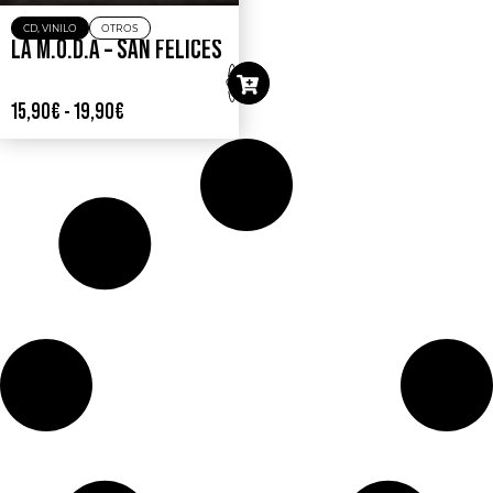
CD
,
VINILO
OTROS
LA M.O.D.A – SAN FELICES
15,90
€
-
19,90
€