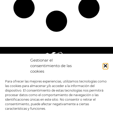
Gestionar el
consentimiento de las
cookies
LEGAL
ENLACES
Para ofrecer las mejores experiencias, utilizamos tecnologías como
las cookies para almacenar y/o acceder a la información del
POLÍTICA DE
TIENDA
ESTILOS
dispositivo. El consentimiento de estas tecnologías nos permitirá
PRIVACIDAD
FORMATOS
PREVENTAS
procesar datos como el comportamiento de navegación o las
TÉRMINOS Y
OFERTAS
identificaciones únicas en este sitio. No consentir o retirar el
CONDICIONES
MERCHANDISING
GENERALES DE LA
consentimiento, puede afectar negativamente a ciertas
VENTA
FOUR SKULLS
características y funciones.
POLÍTICA DE COOKIES