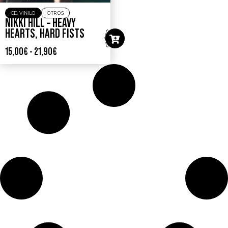
CD
,
VINILO
OTROS
NIKKI HILL – HEAVY
HEARTS, HARD FISTS
15,00
€
-
21,90
€