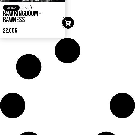
VINILO
RAP
RAW KINGDOOM –
RAWNESS
22,00
€