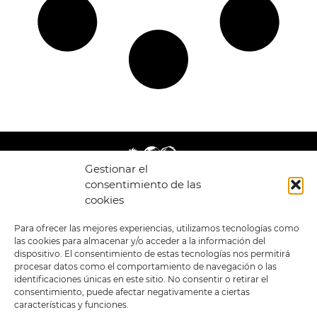
Gestionar el
consentimiento de las
cookies
LEGAL
ENLACES
Para ofrecer las mejores experiencias, utilizamos tecnologías como
las cookies para almacenar y/o acceder a la información del
POLÍTICA DE
TIENDA
ESTILOS
dispositivo. El consentimiento de estas tecnologías nos permitirá
PRIVACIDAD
FORMATOS
PREVENTAS
procesar datos como el comportamiento de navegación o las
TÉRMINOS Y
OFERTAS
identificaciones únicas en este sitio. No consentir o retirar el
CONDICIONES
MERCHANDISING
GENERALES DE LA
consentimiento, puede afectar negativamente a ciertas
VENTA
FOUR SKULLS
características y funciones.
POLÍTICA DE COOKIES