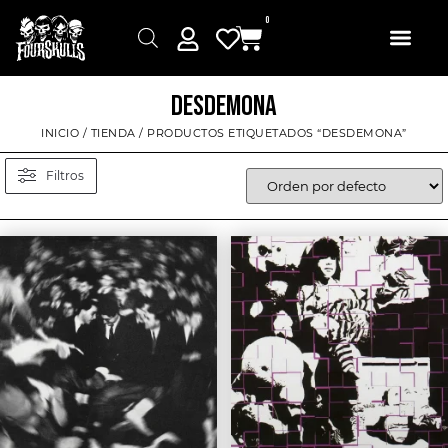
0
DESDEMONA
INICIO
/
TIENDA
/ PRODUCTOS ETIQUETADOS “DESDEMONA”
Filtros