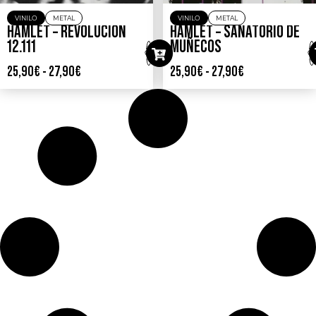
VINILO
METAL
VINILO
METAL
HAMLET – REVOLUCIÓN
HAMLET – SANATORIO DE
12.111
MUÑECOS
25,90
€
-
27,90
€
25,90
€
-
27,90
€