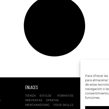
Para ofrecer las
para almacenar y
de estas tecnol
ENLACES
SIGUENOS EN:
navegación o las 
consentimiento, 
TIENDA
ESTILOS
FORMATOS
funciones.
S
PREVENTAS
OFERTAS
MERCHANDISING
FOUR SKULLS