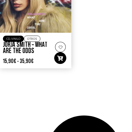
CD
,
VINILO
OTROS
JORJA SMITH – WHAT
ARE THE ODDS
15,90
€
-
35,90
€