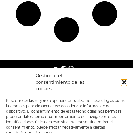
Gestionar el
consentimiento de las
cookies
LEGAL
ENLACES
Para ofrecer las mejores experiencias, utilizamos tecnologías como
las cookies para almacenar y/o acceder a la información del
POLÍTICA DE
TIENDA
ESTILOS
dispositivo. El consentimiento de estas tecnologías nos permitirá
PRIVACIDAD
FORMATOS
PREVENTAS
procesar datos como el comportamiento de navegación o las
TÉRMINOS Y
OFERTAS
identificaciones únicas en este sitio. No consentir o retirar el
CONDICIONES
MERCHANDISING
GENERALES DE LA
consentimiento, puede afectar negativamente a ciertas
VENTA
FOUR SKULLS
características y funciones.