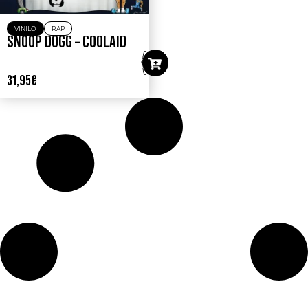
VINILO
RAP
SNOOP DOGG – COOLAID
31,95
€